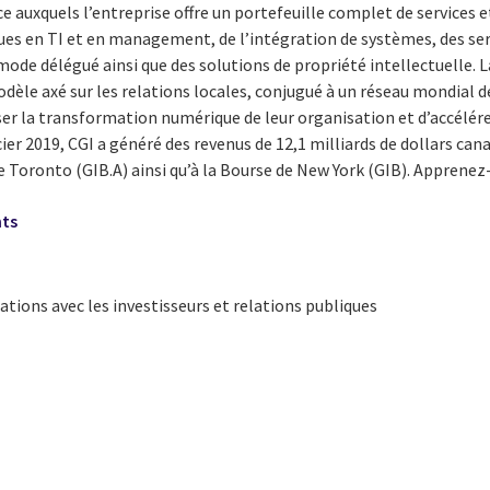
 auxquels l’entreprise offre un portefeuille complet de services et
ues en TI et en management, de l’intégration de systèmes, des ser
 mode délégué ainsi que des solutions de propriété intellectuelle. 
odèle axé sur les relations locales, conjugué à un réseau mondial de
ser la transformation numérique de leur organisation et d’accélére
cier 2019, CGI a généré des revenus de 12,1 milliards de dollars can
de Toronto (GIB.A) ainsi qu’à la Bourse de New York (GIB). Apprene
nts
lations avec les investisseurs et relations publiques