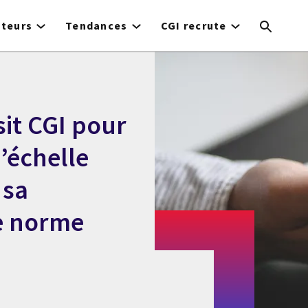
cteurs
Tendances
CGI recrute
sit CGI pour
’échelle
 sa
le norme