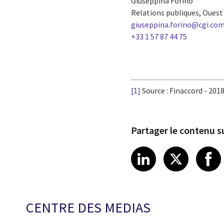
Giuseppina Forino
Relations publiques, Ouest 
giuseppina.forino@cgi.co
+33 1 57 87 44 75
[1]
Source : Finaccord - 201
Partager le contenu su
Share article
Share art
Shar
LinkedIn
X
CENTRE DES MEDIAS