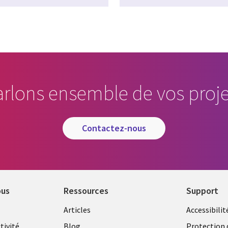
arlons ensemble de vos proje
contactez-nous
ous
Ressources
Support
Library
Legal
Articles
Accessibilit
tivité
Blog
Protection 