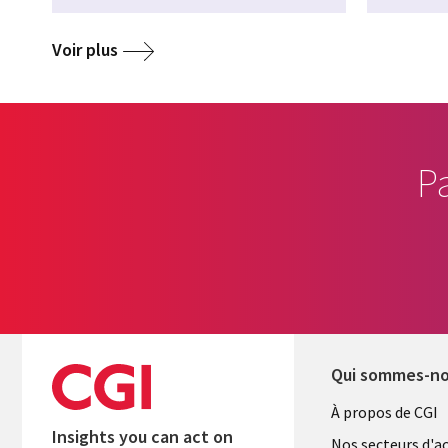
Voir plus
P
Qui sommes-n
Useful
À propos de CGI
Insights you can act on
Nos secteurs d'ac