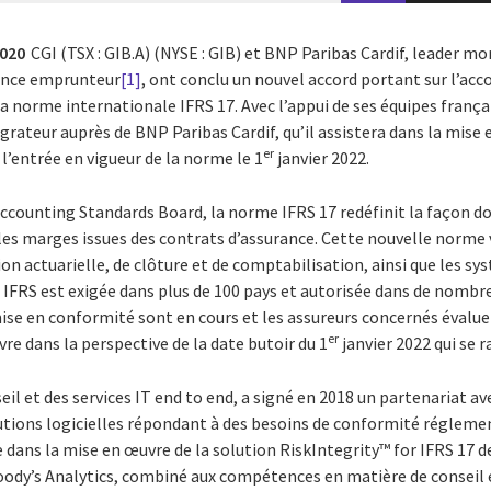
2020
CGI (TSX : GIB.A) (NYSE : GIB) et BNP Paribas Cardif, leader m
ance emprunteur
[1]
, ont conclu un nouvel accord portant sur l’a
 norme internationale IFRS 17. Avec l’appui de ses équipes françai
grateur auprès de BNP Paribas Cardif, qu’il assistera dans la mise 
er
 l’entrée en vigueur de la norme le 1
janvier 2022.
ccounting Standards Board, la norme IFRS 17 redéfinit la façon do
 les marges issues des contrats d’assurance. Cette nouvelle norme
on actuarielle, de clôture et de comptabilisation, ainsi que les s
l IFRS est exigée dans plus de 100 pays et autorisée dans de nombre
ise en conformité sont en cours et les assureurs concernés évalue
er
re dans la perspective de la date butoir du 1
janvier 2022 qui se 
eil et des services IT end to end, a signé en 2018 un partenariat av
utions logicielles répondant à des besoins de conformité régleme
 dans la mise en œuvre de la solution RiskIntegrity
™
for IFRS 17 d
oody’s Analytics, combiné aux compétences en matière de conseil e