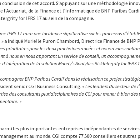
la conclusion de cet accord. S’appuyant sur une méthodologie innov
e l’Actuariat, de la Finance et l’Informatique de BNP Paribas Card
ntergrity for IFRS 17 au sein de la compagnie.
me IFRS 17 aura une incidence significative sur les processus d’étab
, » a indiqué
Murielle Puron Chambord, Directrice Finance de BNP Pa
ques prioritaires pour les deux prochaines années et nous avons confia
sent à nous en nous apportant un
service de conseil, un accompagneme
 d’intégration de la solution Moody’s Analytics RiskIntegrity for IFRS 1
ompagner BNP Paribas Cardif dans la réalisation ce projet stratégi
sident senior CGI Business Consulting. «
Les leaders du secteur de l
tise des consultants pluridisciplinaires de CGI pour mener à bien des 
mentaire.
»
 parmi les plus importantes entreprises indépendantes de service
n management au monde. CGI compte 77 500 conseillers et autres p