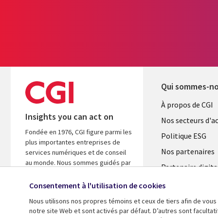
Qui sommes-n
Useful
À propos de CGI
Insights you can act on
links
Nos secteurs d'ac
Fondée en 1976, CGI figure parmi les
FRANCE
Politique ESG
plus importantes entreprises de
Nos partenaires
services numériques et de conseil
au monde. Nous sommes guidés par
Partenaire digita
les faits et axés sur les résultats afin
l'ASM
d’accélérer le rendement de vos
Consentement à l'utilisation de cookies
investissements.
Salle de presse
Nous utilisons nos propres témoins et ceux de tiers afin de vous
Fusions
notre site Web et sont activés par défaut. D’autres sont faculta
A propos de CGI