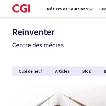
Skip
to
Métiers et Solutions
Se
main
content
Reinventer
Centre des médias
Quoi de neuf
Articles
Blog
B