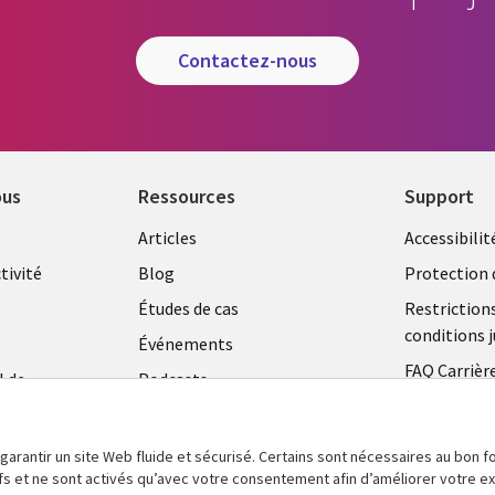
contactez-nous
ous
Ressources
Support
Library
Legal
Articles
Accessibilit
Links
FRANC
tivité
Blog
Protection 
FRANCE
Études de cas
Restriction
conditions j
Événements
FAQ Carrièr
l de
Podcasts
Centre de g
Points de vue
témoins
Vidéos
 garantir un site Web fluide et sécurisé. Certains sont nécessaires au bon
tifs et ne sont activés qu’avec votre consentement afin d’améliorer votre 
En voir plus