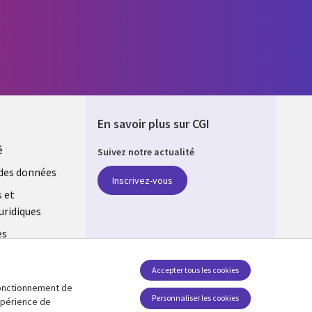
En savoir plus sur CGI
é
Suivez notre actualité
E
des données
Inscrivez-vous
s et
uridiques
es
estion des
Accepter tous les cookies
 fonctionnement de
Retrouvez-nous sur les réseaux
Personnaliser les cookies
expérience de