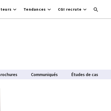
cteurs
Tendances
CGI recrute
rochures
Communiqués
Études de cas