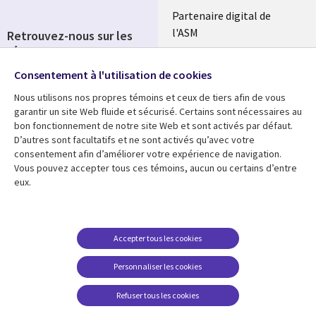
Partenaire digital de
l'ASM
Retrouvez-nous sur les
réseaux
Salle de presse
Consentement à l'utilisation de cookies
Social
Fusions
Media
Nous utilisons nos propres témoins et ceux de tiers afin de vous
FRANCE
garantir un site Web fluide et sécurisé. Certains sont nécessaires au
bon fonctionnement de notre site Web et sont activés par défaut.
Ressources
Support
D’autres sont facultatifs et ne sont activés qu’avec votre
consentement afin d’améliorer votre expérience de navigation.
Library
Legal
Articles
Accessibilité
Vous pouvez accepter tous ces témoins, aucun ou certains d’entre
eux.
Links
FRANCE
Blog
Protection des données
FRANCE
Études de cas
Restrictions et
conditions juridiques
Événements
Accepter tous les cookies
FAQ Carrières
Podcasts
Personnaliser les cookies
Centre de gestion des
Points de vue
témoins
Refuser tous les cookies
Vidéos