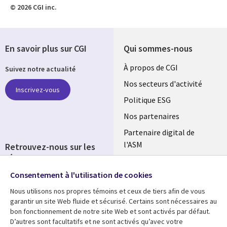
© 2026 CGI inc.
En savoir plus sur CGI
Qui sommes-nous
Useful
À propos de CGI
Suivez notre actualité
links
Nos secteurs d'activité
Inscrivez-vous
FRANCE
Politique ESG
Nos partenaires
Partenaire digital de
l'ASM
Retrouvez-nous sur les
réseaux
Salle de presse
Consentement à l'utilisation de cookies
Social
Fusions
Media
Nous utilisons nos propres témoins et ceux de tiers afin de vous
FRANCE
garantir un site Web fluide et sécurisé. Certains sont nécessaires au
bon fonctionnement de notre site Web et sont activés par défaut.
Ressources
Support
D’autres sont facultatifs et ne sont activés qu’avec votre