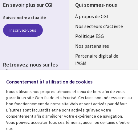
En savoir plus sur CGI
Qui sommes-nous
Useful
À propos de CGI
Suivez notre actualité
links
Nos secteurs d'activité
Inscrivez-vous
FRANCE
Politique ESG
Nos partenaires
Partenaire digital de
l'ASM
Retrouvez-nous sur les
réseaux
Salle de presse
Consentement à l'utilisation de cookies
Social
Fusions
Media
Nous utilisons nos propres témoins et ceux de tiers afin de vous
FRANCE
garantir un site Web fluide et sécurisé. Certains sont nécessaires au
bon fonctionnement de notre site Web et sont activés par défaut.
Ressources
Support
D’autres sont facultatifs et ne sont activés qu’avec votre
consentement afin d’améliorer votre expérience de navigation.
Library
Legal
Articles
Accessibilité
Vous pouvez accepter tous ces témoins, aucun ou certains d’entre
eux.
Links
FRANCE
Blog
Protection des données