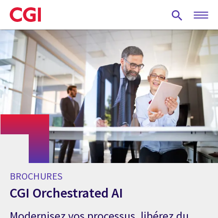
Skip
to
main
content
BROCHURES
CGI Orchestrated AI
Modernisez vos processus, libérez du