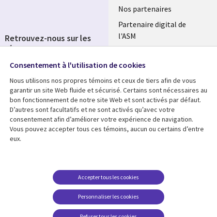
Nos partenaires
Partenaire digital de
l'ASM
Retrouvez-nous sur les
réseaux
Salle de presse
Consentement à l'utilisation de cookies
Social
Fusions
Media
Nous utilisons nos propres témoins et ceux de tiers afin de vous
FRANCE
garantir un site Web fluide et sécurisé. Certains sont nécessaires au
bon fonctionnement de notre site Web et sont activés par défaut.
Ressources
Support
D’autres sont facultatifs et ne sont activés qu’avec votre
consentement afin d’améliorer votre expérience de navigation.
Library
Legal
Articles
Accessibilité
Vous pouvez accepter tous ces témoins, aucun ou certains d’entre
eux.
Links
FRANCE
Blog
Protection des données
FRANCE
Études de cas
Restrictions et
conditions juridiques
Événements
Accepter tous les cookies
FAQ Carrières
Podcasts
Personnaliser les cookies
Centre de gestion des
Points de vue
témoins
Refuser tous les cookies