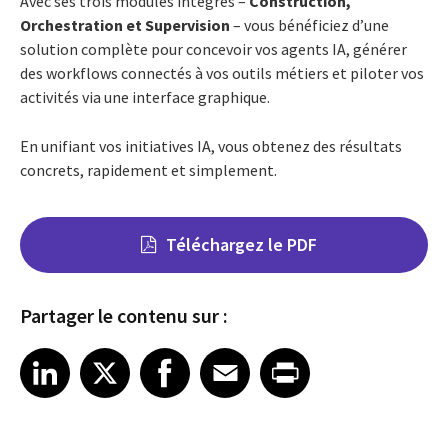
Avec ses trois modules intégrés –
Construction,
Orchestration et Supervision
– vous bénéficiez d’une
solution complète pour concevoir vos agents IA, générer
des workflows connectés à vos outils métiers et piloter vos
activités via une interface graphique.
En unifiant vos initiatives IA, vous obtenez des résultats
concrets, rapidement et simplement.
Téléchargez le PDF
Partager le contenu sur :
Share on LinkedIn
Share on X
Share on Facebook
Share on Email
Share on Print
LinkedIn
X
Facebook
Email
Print