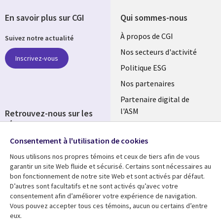
En savoir plus sur CGI
Qui sommes-nous
Useful
À propos de CGI
Suivez notre actualité
links
Nos secteurs d'activité
Inscrivez-vous
FRANCE
Politique ESG
Nos partenaires
Partenaire digital de
l'ASM
Retrouvez-nous sur les
réseaux
Salle de presse
Consentement à l'utilisation de cookies
Social
Fusions
Media
Nous utilisons nos propres témoins et ceux de tiers afin de vous
FRANCE
garantir un site Web fluide et sécurisé. Certains sont nécessaires au
bon fonctionnement de notre site Web et sont activés par défaut.
Ressources
Support
D’autres sont facultatifs et ne sont activés qu’avec votre
consentement afin d’améliorer votre expérience de navigation.
Library
Legal
Articles
Accessibilité
Vous pouvez accepter tous ces témoins, aucun ou certains d’entre
eux.
Blog
Protection des données