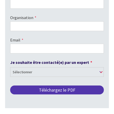
Organisation
Email
Je souhaite être contacté(e) par un expert
Je
souhaite
être
contacté(e)
par
un
expert