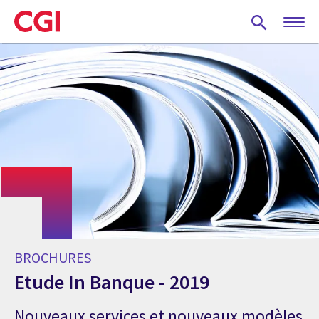
Skip
to
main
content
BROCHURES
Etude In Banque - 2019
Nouveaux services et nouveaux modèles