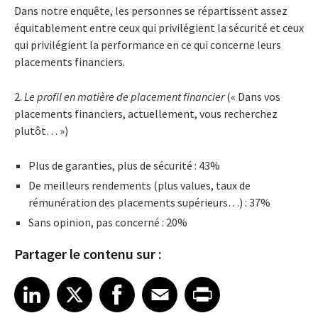
Dans notre enquête, les personnes se répartissent assez
équitablement entre ceux qui privilégient la sécurité et ceux
qui privilégient la performance en ce qui concerne leurs
placements financiers.
2.
Le profil en matière de placement financier
(« Dans vos
placements financiers, actuellement, vous recherchez
plutôt… »)
Plus de garanties, plus de sécurité : 43%
De meilleurs rendements (plus values, taux de
rémunération des placements supérieurs…) : 37%
Sans opinion, pas concerné : 20%
Partager le contenu sur :
Share article on LinkedIn
Share article on X
Share article on Facebook
Share article on Email
Share article on Print
LinkedIn
X
Facebook
Email
Print