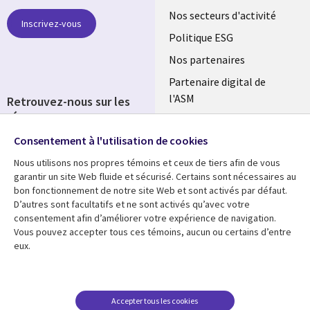
links
Nos secteurs d'activité
Inscrivez-vous
FRANCE
Politique ESG
Nos partenaires
Partenaire digital de
l'ASM
Retrouvez-nous sur les
réseaux
Salle de presse
Consentement à l'utilisation de cookies
Social
Fusions
Media
Nous utilisons nos propres témoins et ceux de tiers afin de vous
FRANCE
garantir un site Web fluide et sécurisé. Certains sont nécessaires au
bon fonctionnement de notre site Web et sont activés par défaut.
Ressources
Support
D’autres sont facultatifs et ne sont activés qu’avec votre
consentement afin d’améliorer votre expérience de navigation.
Library
Legal
Articles
Accessibilité
Vous pouvez accepter tous ces témoins, aucun ou certains d’entre
eux.
Links
FRANCE
Blog
Protection des données
FRANCE
Études de cas
Restrictions et
conditions juridiques
Événements
Accepter tous les cookies