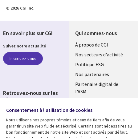
© 2026 CGI inc.
En savoir plus sur CGI
Qui sommes-nous
Useful
À propos de CGI
Suivez notre actualité
links
Nos secteurs d'activité
Inscrivez-vous
FRANCE
Politique ESG
Nos partenaires
Partenaire digital de
l'ASM
Retrouvez-nous sur les
réseaux
Salle de presse
Consentement à l'utilisation de cookies
Social
Fusions
Media
Nous utilisons nos propres témoins et ceux de tiers afin de vous
FRANCE
garantir un site Web fluide et sécurisé. Certains sont nécessaires au
bon fonctionnement de notre site Web et sont activés par défaut.
Ressources
Support