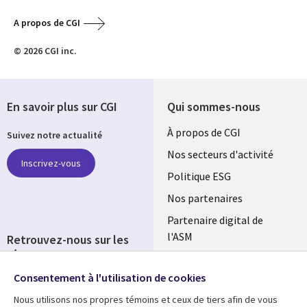
A propos de CGI
© 2026 CGI inc.
En savoir plus sur CGI
Qui sommes-nous
Useful
À propos de CGI
Suivez notre actualité
links
Nos secteurs d'activité
Inscrivez-vous
FRANCE
Politique ESG
Nos partenaires
Partenaire digital de
l'ASM
Retrouvez-nous sur les
réseaux
Salle de presse
Consentement à l'utilisation de cookies
Social
Fusions
Media
Nous utilisons nos propres témoins et ceux de tiers afin de vous