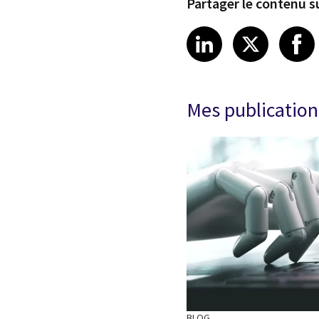
Partager le contenu su
Share article
Share art
Shar
LinkedIn
X
Mes publication
BLOG