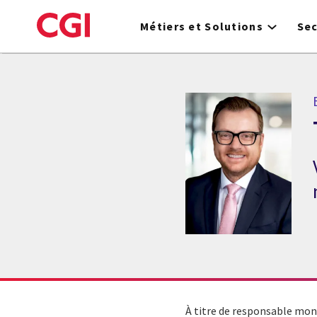
Skip
to
Métiers et Solutions
Se
main
content
À titre de responsable mond