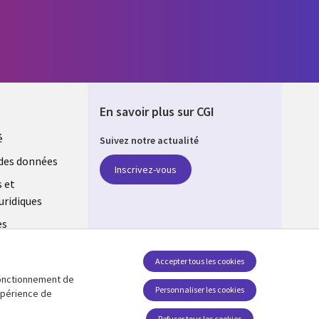
En savoir plus sur CGI
é
Suivez notre actualité
E
des données
Inscrivez-vous
s et
uridiques
es
estion des
Accepter tous les cookies
 fonctionnement de
Retrouvez-nous sur les réseaux
Personnaliser les cookies
expérience de
Social Media FRANCE
Refuser tous les cookies