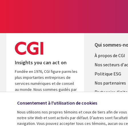
Qui sommes-n
Useful
À propos de CGI
Insights you can act on
links
Nos secteurs d'ac
Fondée en 1976, CGI figure parmi les
FRANCE
Politique ESG
plus importantes entreprises de
Nos partenaires
services numériques et de conseil
au monde. Nous sommes guidés par
Partenaire digita
les faits et axés sur les résultats afin
l'ASM
d’accélérer le rendement de vos
Consentement à l'utilisation de cookies
investissements.
Salle de presse
Nous utilisons nos propres témoins et ceux de tiers afin de vous
Fusions
notre site Web et sont activés par défaut. D’autres sont faculta
A propos de CGI
navigation. Vous pouvez accepter tous ces témoins, aucun ou cer