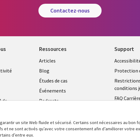
contactez-nous
ous
Ressources
Support
Library
Legal
Articles
Accessibilit
Links
FRANC
tivité
Blog
Protection 
FRANCE
Études de cas
Restriction
conditions j
Événements
FAQ Carrièr
l de
Podcasts
Centre de g
Points de vue
témoins
Vidéos
 garantir un site Web fluide et sécurisé. Certains sont nécessaires au bon
tifs et ne sont activés qu’avec votre consentement afin d’améliorer votre 
En voir plus
tains d’entre eux.