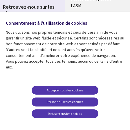
l'ASM
Retrouvez-nous sur les
réseaux
Salle de presse
Consentement à l'utilisation de cookies
Social
Fusions
Media
Nous utilisons nos propres témoins et ceux de tiers afin de vous
FRANCE
garantir un site Web fluide et sécurisé. Certains sont nécessaires au
bon fonctionnement de notre site Web et sont activés par défaut.
Ressources
Support
D’autres sont facultatifs et ne sont activés qu’avec votre
consentement afin d’améliorer votre expérience de navigation.
Library
Legal
Articles
Accessibilité
Vous pouvez accepter tous ces témoins, aucun ou certains d’entre
eux.
Links
FRANCE
Blog
Protection des données
FRANCE
Études de cas
Restrictions et
conditions juridiques
Événements
Accepter tous les cookies
FAQ Carrières
Podcasts
Personnaliser les cookies
Centre de gestion des
Points de vue
témoins
Refuser tous les cookies
Vidéos
En voir plus