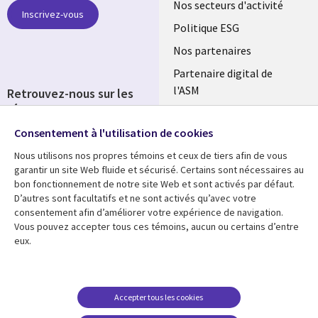
links
Nos secteurs d'activité
Inscrivez-vous
FRANCE
Politique ESG
Nos partenaires
Partenaire digital de
l'ASM
Retrouvez-nous sur les
réseaux
Salle de presse
Consentement à l'utilisation de cookies
Social
Fusions
Media
Nous utilisons nos propres témoins et ceux de tiers afin de vous
FRANCE
garantir un site Web fluide et sécurisé. Certains sont nécessaires au
bon fonctionnement de notre site Web et sont activés par défaut.
Ressources
Support
D’autres sont facultatifs et ne sont activés qu’avec votre
consentement afin d’améliorer votre expérience de navigation.
Library
Legal
Articles
Accessibilité
Vous pouvez accepter tous ces témoins, aucun ou certains d’entre
eux.
Links
FRANCE
Blog
Protection des données
FRANCE
Études de cas
Restrictions et
conditions juridiques
Événements
Accepter tous les cookies
FAQ Carrières
Podcasts