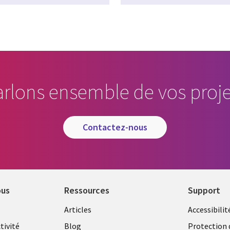
arlons ensemble de vos proje
contactez-nous
ous
Ressources
Support
Library
Legal
Articles
Accessibilit
Links
FRANC
tivité
Blog
Protection 