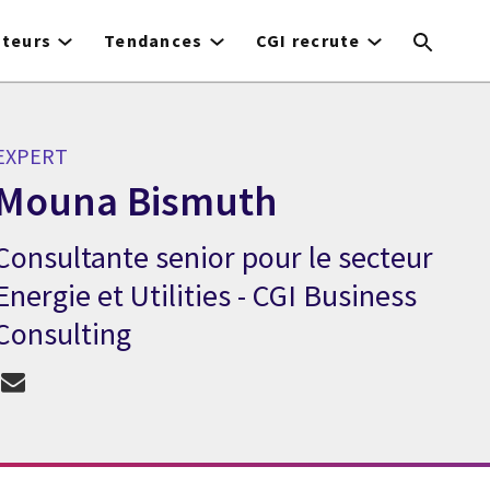
cteurs
Tendances
CGI recrute
EXPERT
Mouna Bismuth
Consultante senior pour le secteur
Expert Mouna Bismuth
Energie et Utilities - CGI Business
Consulting