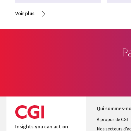
Voir plus
P
Qui sommes-n
Useful
À propos de CGI
Insights you can act on
links
Nos secteurs d'ac