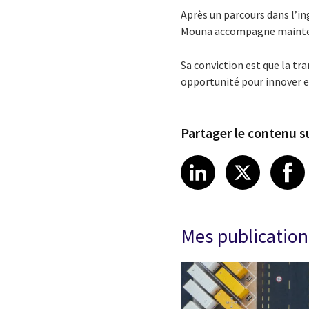
Après un parcours dans l’i
Mouna accompagne maintenan
Sa conviction est que la tr
opportunité pour innover e
Partager le contenu su
Share article
Share art
Shar
LinkedIn
X
Mes publication