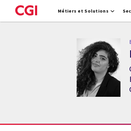
Skip
to
Métiers et Solutions
Se
main
content