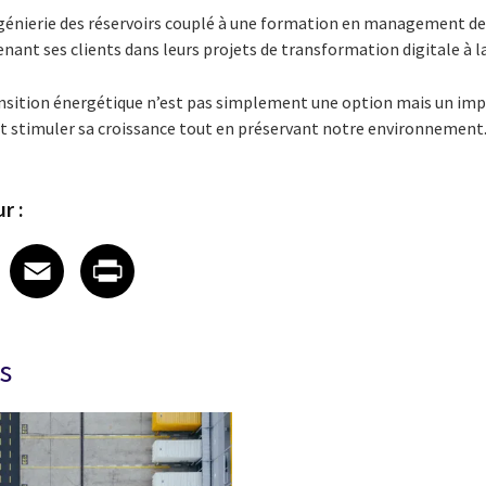
ngénierie des réservoirs couplé à une formation en management de
t ses clients dans leurs projets de transformation digitale à la 
ansition énergétique n’est pas simplement une option mais un impé
t stimuler sa croissance tout en préservant notre environnement
r :
 on LinkedIn
icle on X
e article on Facebook
Share article on Email
Share article on Print
Facebook
Email
Print
s