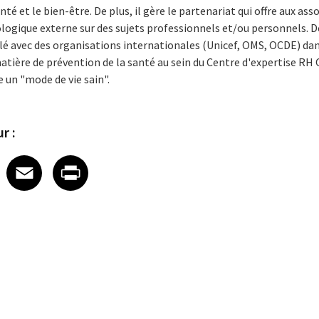
é et le bien-être. De plus, il gère le partenariat qui offre aux asso
ologique externe sur des sujets professionnels et/ou personnels.
llé avec des organisations internationales (Unicef, OMS, OCDE) dans
tière de prévention de la santé au sein du Centre d'expertise RH O
 un "mode de vie sain".
r :
 on LinkedIn
icle on X
e article on Facebook
Share article on Email
Share article on Print
Facebook
Email
Print