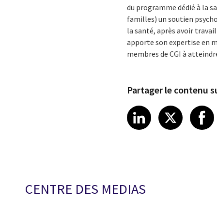
du programme dédié à la sant
familles) un soutien psych
la santé, après avoir travai
apporte son expertise en ma
membres de CGI à atteindre
Partager le contenu su
Share article
Share art
Shar
LinkedIn
X
CENTRE DES MEDIAS