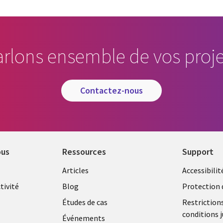
arlons ensemble de vos proje
contactez-nous
ous
Ressources
Support
Library
Legal
Articles
Accessibilit
Links
FRANC
tivité
Blog
Protection 
FRANCE
Études de cas
Restriction
conditions j
Événements