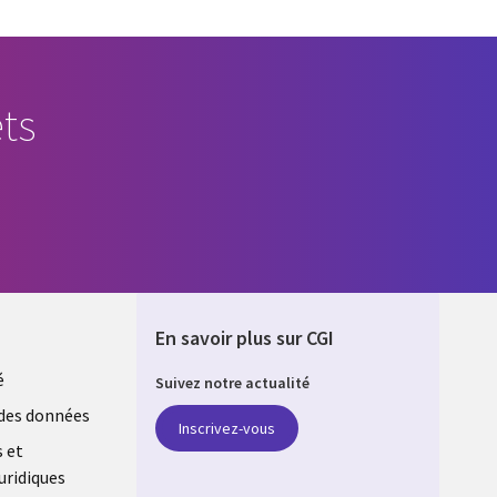
ts
En savoir plus sur CGI
é
Suivez notre actualité
E
des données
Inscrivez-vous
s et
uridiques