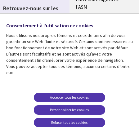
l'ASM
Retrouvez-nous sur les
réseaux
Salle de presse
Consentement à l'utilisation de cookies
Social
Fusions
Media
Nous utilisons nos propres témoins et ceux de tiers afin de vous
FRANCE
garantir un site Web fluide et sécurisé. Certains sont nécessaires au
bon fonctionnement de notre site Web et sont activés par défaut.
Ressources
Support
D’autres sont facultatifs et ne sont activés qu’avec votre
consentement afin d’améliorer votre expérience de navigation.
Library
Legal
Articles
Accessibilité
Vous pouvez accepter tous ces témoins, aucun ou certains d’entre
eux.
Links
FRANCE
Blog
Protection des données
FRANCE
Études de cas
Restrictions et
conditions juridiques
Événements
Accepter tous les cookies
FAQ Carrières
Podcasts
Personnaliser les cookies
Centre de gestion des
Points de vue
témoins
Refuser tous les cookies
Vidéos
En voir plus