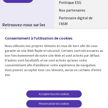
FRANCE
Politique ESG
Nos partenaires
Partenaire digital de
l'ASM
Retrouvez-nous sur les
réseaux
Salle de presse
Consentement à l'utilisation de cookies
Social
Fusions
Media
Nous utilisons nos propres témoins et ceux de tiers afin de vous
FRANCE
garantir un site Web fluide et sécurisé. Certains sont nécessaires au
bon fonctionnement de notre site Web et sont activés par défaut.
Ressources
Support
D’autres sont facultatifs et ne sont activés qu’avec votre
consentement afin d’améliorer votre expérience de navigation.
Library
Legal
Articles
Accessibilité
Vous pouvez accepter tous ces témoins, aucun ou certains d’entre
eux.
Links
FRANCE
Blog
Protection des données
FRANCE
Études de cas
Restrictions et
conditions juridiques
Événements
Accepter tous les cookies
FAQ Carrières
Podcasts
Personnaliser les cookies
Centre de gestion des
Points de vue