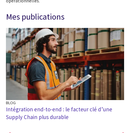
opérationnelles.
Mes publications
BLOG
BL
s
Intégration end-to-end : le facteur clé d’une
DS
Supply Chain plus durable
du