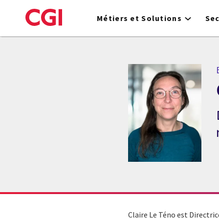
Skip
to
Métiers et Solutions
Se
main
content
Claire Le Téno est Directri