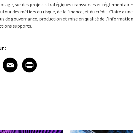
ilotage, sur des projets stratégiques transverses et réglementaire
utour des métiers du risque, de la finance, et du crédit. Claire a un
us de gouvernance, production et mise en qualité de l’informatio
ctions supports.
r :
 on LinkedIn
icle on X
e article on Facebook
Share article on Email
Share article on Print
Facebook
Email
Print