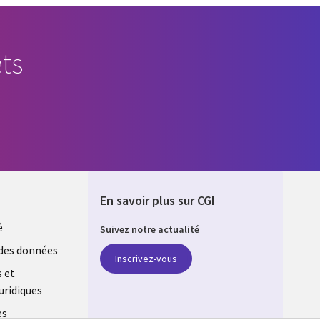
ts
En savoir plus sur CGI
é
Suivez notre actualité
E
des données
Inscrivez-vous
s et
uridiques
es