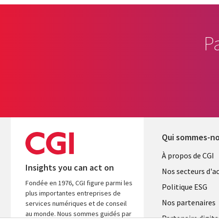
P
Qui sommes-n
Useful
À propos de CGI
Insights you can act on
links
Nos secteurs d'ac
Fondée en 1976, CGI figure parmi les
FRANCE
Politique ESG
plus importantes entreprises de
Nos partenaires
services numériques et de conseil
au monde. Nous sommes guidés par
Partenaire digita