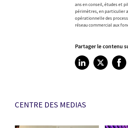
ans en conseil, études et p
périmètres, en particulier a
opérationnelle des process
réseau commercial aux fon
Partager le contenu su
Share article
Share art
Shar
LinkedIn
X
CENTRE DES MEDIAS