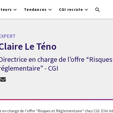
cteurs
Tendances
CGI recrute
EXPERT
Claire Le Téno
Directrice en charge de l’offre “Risques
Expert Claire Le Téno
réglementaire” - CGI
ce en charge de l'offre "Risques et Réglementaire" chez CGI. Elle
in