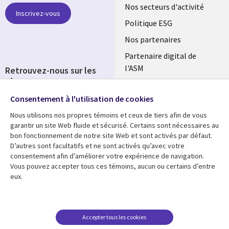
links
Nos secteurs d'activité
Inscrivez-vous
FRANCE
Politique ESG
Nos partenaires
Partenaire digital de
l'ASM
Retrouvez-nous sur les
réseaux
Salle de presse
Consentement à l'utilisation de cookies
Social
Fusions
Media
Nous utilisons nos propres témoins et ceux de tiers afin de vous
FRANCE
garantir un site Web fluide et sécurisé. Certains sont nécessaires au
bon fonctionnement de notre site Web et sont activés par défaut.
Ressources
Support
D’autres sont facultatifs et ne sont activés qu’avec votre
consentement afin d’améliorer votre expérience de navigation.
Library
Legal
Articles
Accessibilité
Vous pouvez accepter tous ces témoins, aucun ou certains d’entre
eux.
Links
FRANCE
Blog
Protection des données
FRANCE
Études de cas
Restrictions et
conditions juridiques
Événements
Accepter tous les cookies
FAQ Carrières