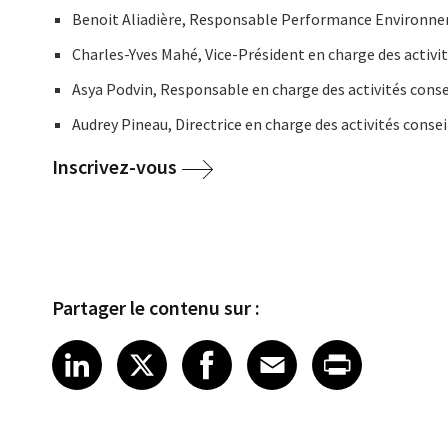
Benoit Aliadière, Responsable Performance Environn
Charles-Yves Mahé, Vice-Président en charge des activ
Asya Podvin, Responsable en charge des activités consei
Audrey Pineau, Directrice en charge des activités conse
Inscrivez-vous
Partager le contenu sur :
Share article on LinkedIn
Share article on X
Share article on Fa
Share article o
Share arti
LinkedIn
X
Facebook
Email
Print