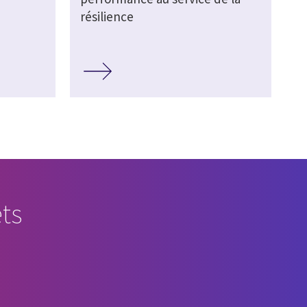
résilience
ts