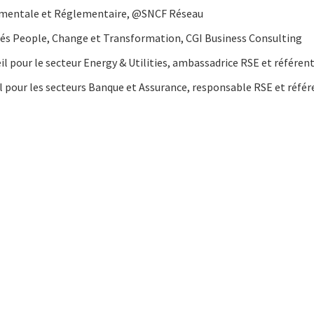
ementale et Réglementaire, @SNCF Réseau
ités People, Change et Transformation, CGI Business Consulting
l pour le secteur Energy & Utilities, ambassadrice RSE et référen
il pour les secteurs Banque et Assurance, responsable RSE et référ
cebook
n Email
cle on Print