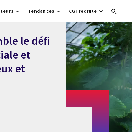
cteurs
Tendances
CGI recrute
le le défi
iale et
ux et