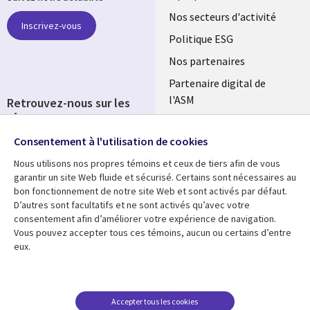
links
Nos secteurs d'activité
Inscrivez-vous
FRANCE
Politique ESG
Nos partenaires
Partenaire digital de
l'ASM
Retrouvez-nous sur les
réseaux
Salle de presse
Consentement à l'utilisation de cookies
Social
Fusions
Media
Nous utilisons nos propres témoins et ceux de tiers afin de vous
FRANCE
garantir un site Web fluide et sécurisé. Certains sont nécessaires au
bon fonctionnement de notre site Web et sont activés par défaut.
Ressources
Support
D’autres sont facultatifs et ne sont activés qu’avec votre
consentement afin d’améliorer votre expérience de navigation.
Library
Legal
Articles
Accessibilité
Vous pouvez accepter tous ces témoins, aucun ou certains d’entre
eux.
Links
FRANCE
Blog
Protection des données
FRANCE
Études de cas
Restrictions et
conditions juridiques
Événements
Accepter tous les cookies