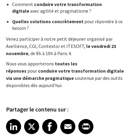
Comment
conduire votre transformation
digitale
avec agilité et pragmatisme ?
Quelles solutions concrètement
pour répondre à ce
besoin ?
Venez participer à notre petit déjeuner organisé par
Axellience, CGI, Contextor et ITESOFT,
le vendredi 23
novembre
, de 8h à 10h à Paris 4.
Nous vous apporterons
toutes les
réponses
pour
conduire votre transformation digitale
via une démarche pragmatique
soutenue par des outils
disponibles dès aujourd'hui.
Partager le contenu sur :
Share article on LinkedIn
Share article on X
Share article on Facebook
Share article on Email
Share article on Print
LinkedIn
X
Facebook
Email
Print