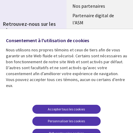
Nos partenaires
Partenaire digital de
l'ASM
Retrouvez-nous sur les
réseaux
Salle de presse
Consentement à l'utilisation de cookies
Social
Fusions
Media
Nous utilisons nos propres témoins et ceux de tiers afin de vous
FRANCE
garantir un site Web fluide et sécurisé. Certains sont nécessaires au
bon fonctionnement de notre site Web et sont activés par défaut.
Ressources
Support
D’autres sont facultatifs et ne sont activés qu’avec votre
consentement afin d’améliorer votre expérience de navigation.
Library
Legal
Articles
Accessibilité
Vous pouvez accepter tous ces témoins, aucun ou certains d’entre
eux.
Links
FRANCE
Blog
Protection des données
FRANCE
Études de cas
Restrictions et
conditions juridiques
Événements
Accepter tous les cookies
FAQ Carrières
Podcasts
Personnaliser les cookies
Centre de gestion des
Points de vue
témoins