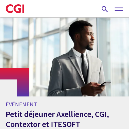
Skip
to
main
content
ÉVÉNEMENT
Petit déjeuner Axellience, CGI,
Contextor et ITESOFT