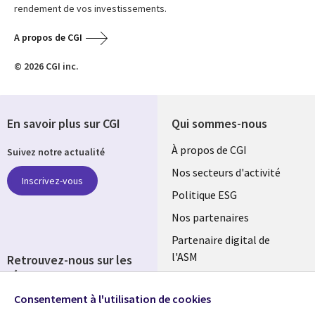
rendement de vos investissements.
A propos de CGI
© 2026 CGI inc.
En savoir plus sur CGI
Qui sommes-nous
Useful
À propos de CGI
Suivez notre actualité
links
Nos secteurs d'activité
Inscrivez-vous
FRANCE
Politique ESG
Nos partenaires
Partenaire digital de
l'ASM
Retrouvez-nous sur les
réseaux
Salle de presse
Consentement à l'utilisation de cookies
Social
Fusions