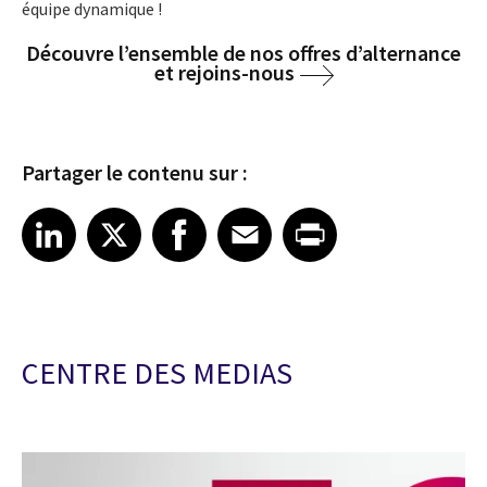
équipe dynamique !
Découvre l’ensemble de nos offres d’alternance
et rejoins-nous
Partager le contenu sur :
Share article on LinkedIn
Share article on X
Share article on Facebook
Share article on Email
Share article on Print
LinkedIn
X
Facebook
Email
Print
CENTRE DES MEDIAS