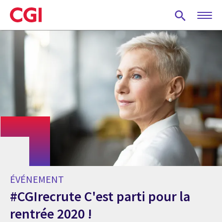
Skip
to
main
content
ÉVÉNEMENT
#CGIrecrute C'est parti pour la
rentrée 2020 !