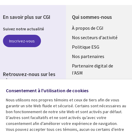
En savoir plus sur CGI
Qui sommes-nous
Useful
À propos de CGI
Suivez notre actualité
links
Nos secteurs d'activité
Inscrivez-vous
FRANCE
Politique ESG
Nos partenaires
Partenaire digital de
l'ASM
Retrouvez-nous sur les
réseaux
Salle de presse
Consentement à l'utilisation de cookies
Social
Fusions
Media
Nous utilisons nos propres témoins et ceux de tiers afin de vous
FRANCE
garantir un site Web fluide et sécurisé. Certains sont nécessaires au
bon fonctionnement de notre site Web et sont activés par défaut.
Ressources
Support
D’autres sont facultatifs et ne sont activés qu’avec votre
consentement afin d’améliorer votre expérience de navigation.
Library
Legal
Articles
Accessibilité
Vous pouvez accepter tous ces témoins, aucun ou certains d’entre