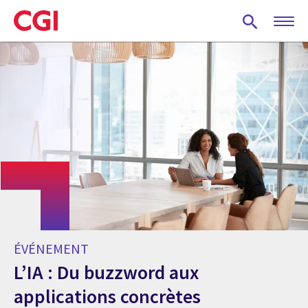
Skip
to
main
content
ÉVÉNEMENT
L’IA : Du buzzword aux
applications concrètes