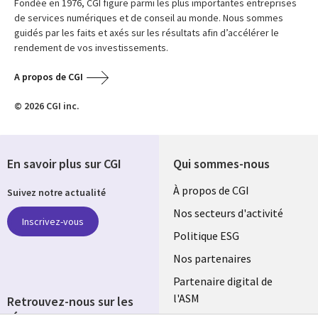
Fondée en 1976, CGI figure parmi les plus importantes entreprises
de services numériques et de conseil au monde. Nous sommes
guidés par les faits et axés sur les résultats afin d’accélérer le
rendement de vos investissements.
A propos de CGI
© 2026 CGI inc.
En savoir plus sur CGI
Qui sommes-nous
Useful
À propos de CGI
Suivez notre actualité
links
Nos secteurs d'activité
Inscrivez-vous
FRANCE
Politique ESG
Nos partenaires
Partenaire digital de
l'ASM
Retrouvez-nous sur les
réseaux