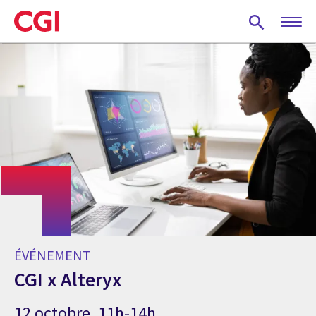
Skip
to
main
content
ÉVÉNEMENT
CGI x Alteryx
12 octobre, 11h-14h