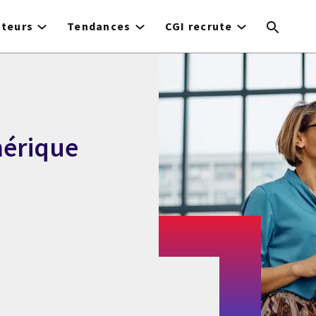
cteurs
Tendances
CGI recrute
mérique