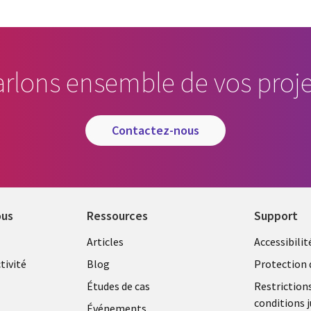
arlons ensemble de vos proje
contactez-nous
ous
Ressources
Support
Library
Legal
Articles
Accessibilit
Links
FRANC
tivité
Blog
Protection 
FRANCE
Études de cas
Restriction
conditions j
Événements