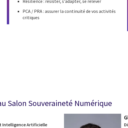
Résilience : résister, s'adapter, se relever
PCA / PRA : assurer la continuité de vos activités
critiques
cebook
n Email
cle on Print
 au Salon Souveraineté Numérique
G
Intelligence Artificielle
D