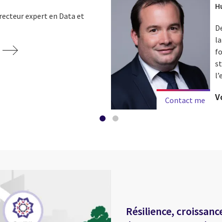
H
recteur expert en Data et
D
la
t
fo
s
l’
V
Contact me
Résilience, croissanc