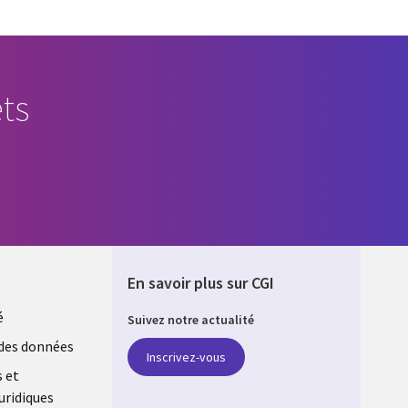
ts
En savoir plus sur CGI
é
Suivez notre actualité
E
des données
Inscrivez-vous
s et
uridiques