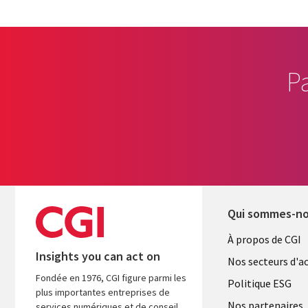
P
Qui sommes-n
Useful
À propos de CGI
Insights you can act on
links
Nos secteurs d'ac
Fondée en 1976, CGI figure parmi les
FRANCE
Politique ESG
plus importantes entreprises de
Nos partenaires
services numériques et de conseil