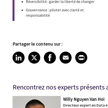
Réversibilité : garder la liberté de changer
Gouvernance : piloter avec clarté et
responsabilité
Partager le contenu sur :
Share article on LinkedIn
Share article on X
Share article on Fa
Share article o
Share arti
LinkedIn
X
Facebook
Email
Print
Rencontrez nos experts présents
Willy Nguyen Van Hoi
Directeur expert en Data et 