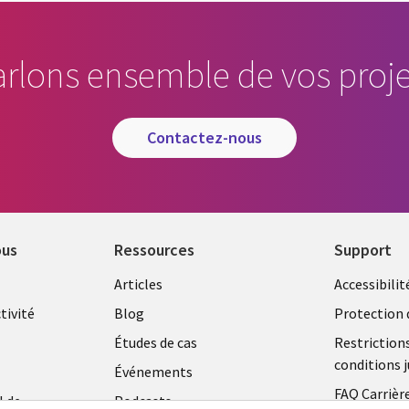
arlons ensemble de vos proje
contactez-nous
ous
Ressources
Support
Library
Legal
Articles
Accessibilit
Links
FRANC
tivité
Blog
Protection 
FRANCE
Études de cas
Restriction
conditions j
Événements
FAQ Carrièr
l de
Podcasts