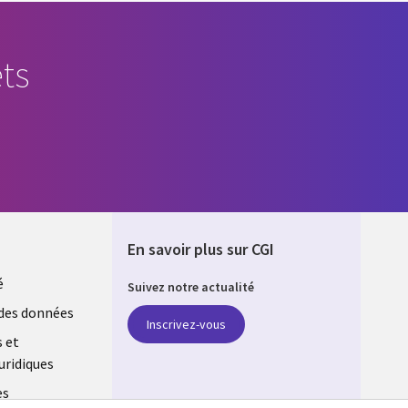
ts
En savoir plus sur CGI
é
Suivez notre actualité
E
des données
Inscrivez-vous
s et
uridiques
es