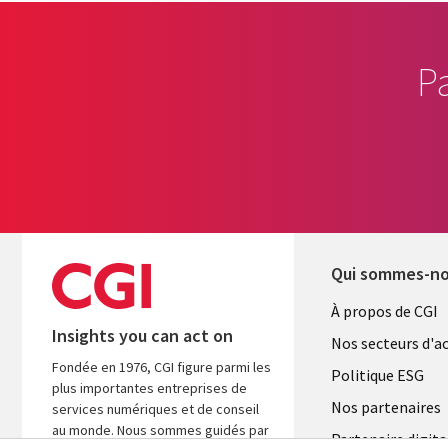
P
Qui sommes-n
Useful
À propos de CGI
Insights you can act on
links
Nos secteurs d'ac
Fondée en 1976, CGI figure parmi les
FRANCE
Politique ESG
plus importantes entreprises de
Nos partenaires
services numériques et de conseil
au monde. Nous sommes guidés par
Partenaire digita