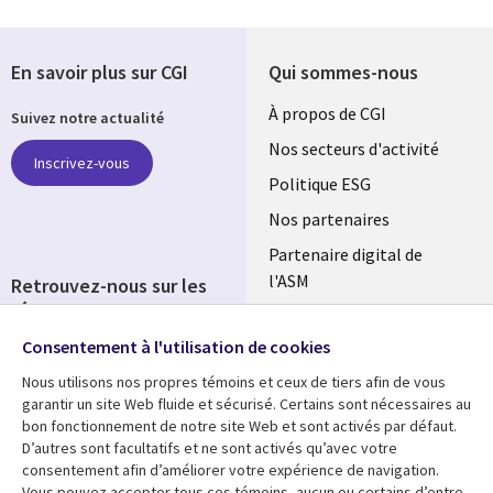
En savoir plus sur CGI
Qui sommes-nous
Useful
À propos de CGI
Suivez notre actualité
links
Nos secteurs d'activité
Inscrivez-vous
FRANCE
Politique ESG
Nos partenaires
Partenaire digital de
l'ASM
Retrouvez-nous sur les
réseaux
Salle de presse
Consentement à l'utilisation de cookies
Social
Fusions
Media
Nous utilisons nos propres témoins et ceux de tiers afin de vous
FRANCE
garantir un site Web fluide et sécurisé. Certains sont nécessaires au
bon fonctionnement de notre site Web et sont activés par défaut.
Ressources
Support
D’autres sont facultatifs et ne sont activés qu’avec votre
consentement afin d’améliorer votre expérience de navigation.
Library
Legal
Articles
Accessibilité
Vous pouvez accepter tous ces témoins, aucun ou certains d’entre