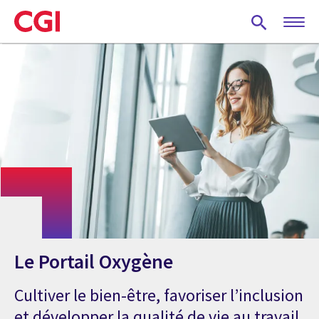
Skip
to
main
content
Le Portail Oxygène
Cultiver le bien-être, favoriser l’inclusion
et développer la qualité de vie au travail