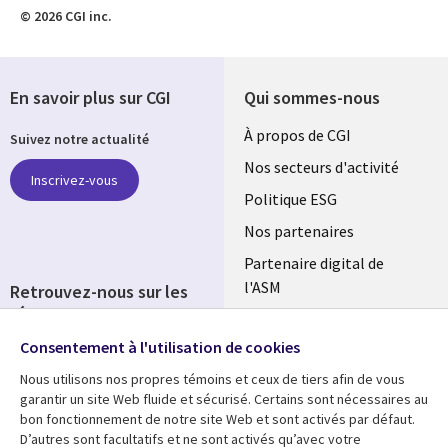
© 2026 CGI inc.
En savoir plus sur CGI
Qui sommes-nous
Useful
À propos de CGI
Suivez notre actualité
links
Nos secteurs d'activité
Inscrivez-vous
FRANCE
Politique ESG
Nos partenaires
Partenaire digital de
l'ASM
Retrouvez-nous sur les
réseaux
Salle de presse
Consentement à l'utilisation de cookies
Social
Fusions
Media
Nous utilisons nos propres témoins et ceux de tiers afin de vous
FRANCE
garantir un site Web fluide et sécurisé. Certains sont nécessaires au
bon fonctionnement de notre site Web et sont activés par défaut.
Ressources
Support
D’autres sont facultatifs et ne sont activés qu’avec votre