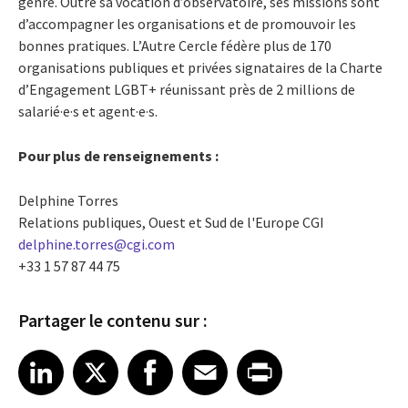
genre. Outre sa vocation d’observatoire, ses missions sont
d’accompagner les organisations et de promouvoir les
bonnes pratiques. L’Autre Cercle fédère plus de 170
organisations publiques et privées signataires de la Charte
d’Engagement LGBT+ réunissant près de 2 millions de
salarié·e·s et agent·e·s.
Pour plus de renseignements :
Delphine Torres
Relations publiques, Ouest et Sud de l'Europe CGI
delphine.torres@cgi.com
+33 1 57 87 44 75
Partager le contenu sur :
Share article on LinkedIn
Share article on X
Share article on Facebook
Share article on Email
Share article on Print
LinkedIn
X
Facebook
Email
Print