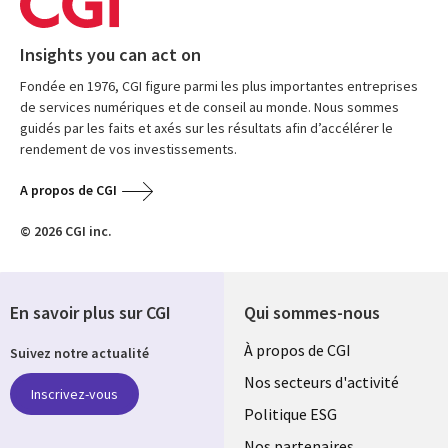
Insights you can act on
Fondée en 1976, CGI figure parmi les plus importantes entreprises
de services numériques et de conseil au monde. Nous sommes
guidés par les faits et axés sur les résultats afin d’accélérer le
rendement de vos investissements.
A propos de CGI
© 2026 CGI inc.
En savoir plus sur CGI
Qui sommes-nous
Useful
À propos de CGI
Suivez notre actualité
links
Nos secteurs d'activité
Inscrivez-vous
FRANCE
Politique ESG
Nos partenaires