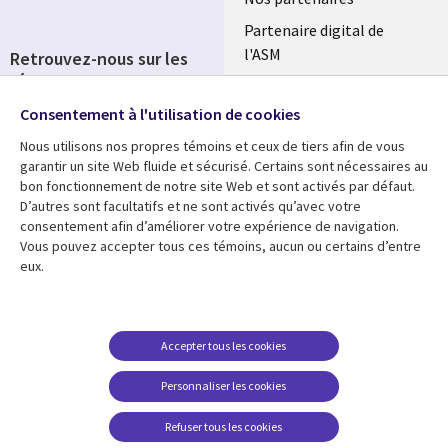
Partenaire digital de
l'ASM
Retrouvez-nous sur les
réseaux
Salle de presse
Consentement à l'utilisation de cookies
Social
Fusions
Media
Nous utilisons nos propres témoins et ceux de tiers afin de vous
FRANCE
garantir un site Web fluide et sécurisé. Certains sont nécessaires au
bon fonctionnement de notre site Web et sont activés par défaut.
Ressources
Support
D’autres sont facultatifs et ne sont activés qu’avec votre
consentement afin d’améliorer votre expérience de navigation.
Library
Legal
Articles
Accessibilité
Vous pouvez accepter tous ces témoins, aucun ou certains d’entre
eux.
Links
FRANCE
Blog
Protection des données
FRANCE
Études de cas
Restrictions et
conditions juridiques
Événements
Accepter tous les cookies
FAQ Carrières
Podcasts
Personnaliser les cookies
Centre de gestion des
Points de vue
témoins
Refuser tous les cookies
Vidéos