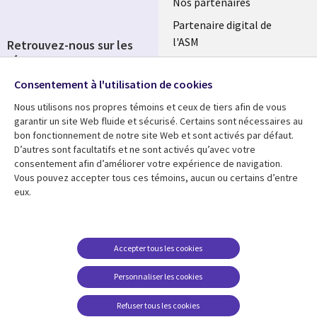
Nos partenaires
Partenaire digital de
l'ASM
Retrouvez-nous sur les
réseaux
Salle de presse
Consentement à l'utilisation de cookies
Social
Fusions
Media
Nous utilisons nos propres témoins et ceux de tiers afin de vous
FRANCE
garantir un site Web fluide et sécurisé. Certains sont nécessaires au
bon fonctionnement de notre site Web et sont activés par défaut.
Ressources
Support
D’autres sont facultatifs et ne sont activés qu’avec votre
consentement afin d’améliorer votre expérience de navigation.
Library
Legal
Articles
Accessibilité
Vous pouvez accepter tous ces témoins, aucun ou certains d’entre
eux.
Links
FRANCE
Blog
Protection des données
FRANCE
Études de cas
Restrictions et
conditions juridiques
Événements
Accepter tous les cookies
FAQ Carrières
Podcasts
Personnaliser les cookies
Centre de gestion des
Points de vue
témoins
Refuser tous les cookies
Vidéos