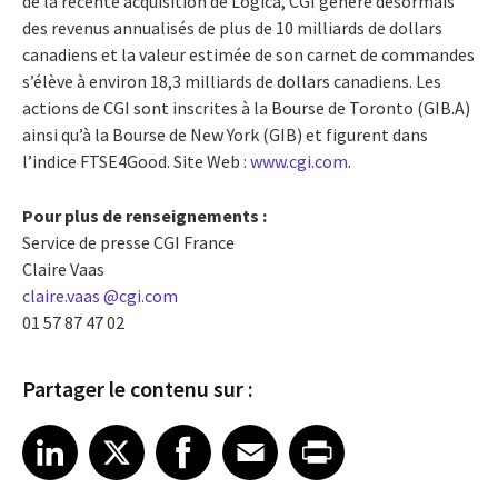
de la récente acquisition de Logica, CGI génère désormais
des revenus annualisés de plus de 10 milliards de dollars
canadiens et la valeur estimée de son carnet de commandes
s’élève à environ 18,3 milliards de dollars canadiens. Les
actions de CGI sont inscrites à la Bourse de Toronto (GIB.A)
ainsi qu’à la Bourse de New York (GIB) et figurent dans
l’indice FTSE4Good. Site Web :
www.cgi.com
.
Pour plus de renseignements :
Service de presse CGI France
Claire Vaas
claire.vaas @cgi.com
01 57 87 47 02
Partager le contenu sur :
Share article on LinkedIn
Share article on X
Share article on Facebook
Share article on Email
Share article on Print
LinkedIn
X
Facebook
Email
Print