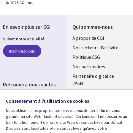
© 2026 CGI inc.
En savoir plus sur CGI
Qui sommes-nous
Useful
À propos de CGI
Suivez notre actualité
links
Nos secteurs d'activité
Inscrivez-vous
FRANCE
Politique ESG
Nos partenaires
Partenaire digital de
l'ASM
Retrouvez-nous sur les
réseaux
Salle de presse
Consentement à l'utilisation de cookies
Social
Fusions
Media
Nous utilisons nos propres témoins et ceux de tiers afin de vous
FRANCE
garantir un site Web fluide et sécurisé. Certains sont nécessaires au
bon fonctionnement de notre site Web et sont activés par défaut.
Ressources
Support
D’autres sont facultatifs et ne sont activés qu’avec votre