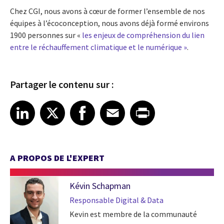
Chez CGI, nous avons à cœur de former l’ensemble de nos
équipes à l’écoconception, nous avons déjà formé environs
1900 personnes sur «
les enjeux de compréhension du lien
entre le réchauffement climatique et le numérique »
.
Partager le contenu sur :
Share article on LinkedIn
Share article on X
Share article on Facebook
Share article on Email
Share article on Print
LinkedIn
X
Facebook
Email
Print
A PROPOS DE L'EXPERT
Kévin Schapman
Responsable Digital & Data
Kevin est membre de la communauté