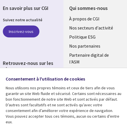
En savoir plus sur CGI
Qui sommes-nous
Useful
À propos de CGI
Suivez notre actualité
links
Nos secteurs d'activité
Inscrivez-vous
FRANCE
Politique ESG
Nos partenaires
Partenaire digital de
l'ASM
Retrouvez-nous sur les
réseaux
Salle de presse
Consentement à l'utilisation de cookies
Social
Fusions
Media
Nous utilisons nos propres témoins et ceux de tiers afin de vous
FRANCE
garantir un site Web fluide et sécurisé. Certains sont nécessaires au
bon fonctionnement de notre site Web et sont activés par défaut.
Ressources
Support
D’autres sont facultatifs et ne sont activés qu’avec votre
consentement afin d’améliorer votre expérience de navigation.
Library
Legal
Articles
Accessibilité
Vous pouvez accepter tous ces témoins, aucun ou certains d’entre
eux.
Links
FRANCE
Blog
Protection des données