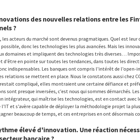
novations des nouvelles relations entre les Fin
nels ?
, les acteurs du marché sont devenus pragmatiques. Quel est leur o
 possible, donc les technologies les plus avancées. Mais les inno
ux domaines et impliquent des technologies très diverses… Impos
et d'être en pointe sur toutes les tendances, dans toutes les dire
onc indispensables. Les banques ont compris l'intérêt de l'open-i
les relations se mettent en place. Nous le constatons aussi chez 
 restait compliqué, elles montraient une certaine défiance et préf
tions sont presque inversées, c'est nous qui sommes démarchés. Le
 un intégrateur, qui maîtrise les technologies, est en contact avec 
'IT et s'avère capable de déployer la méthodologie projet la plus
gagner beaucoup de temps, et ces entreprises en ont désormais co
ythme élevé d'innovation. Une réaction nécess
secteur bancaire ?