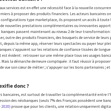
aux services est en effet une nécessité face à la nouvelle concur
emiers à proposer des produits financiers. Les acteurs bancaires on
s configurations type marketplace, ils proposent un accès à toute
us de nouvelles prestations complémentaires ou innovantes apporté
s banques passent maintenant au niveau 2 de leur transformation :
ser, outre des produits financiers, des bouquets de service de leur
nt, depuis la même app, réserver leurs spectacles ou payer leur pl
anques s'appuient sur les relations de confiance tissées de longue 
rêt est évident : retrouver sur une même place tous ses usages banca
n. Mais la démarche demeure compliquée : il faut réussir à proposer
 de vue son cœur de métier ; s'appuyer sur les bons partenaires ; e
xifie donc ?
rs bancaires, est surtout de travailler la complémentarité entre l'h
ression des néobanques (seuls 7% des Français possèdent une ba
 2020)
prouve que pour les clients, une relation uniquement digital