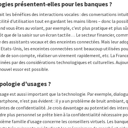
ogies présentent-elles pour les banques ?
t les bénéfices des interactions vocales : des conversations intuit
ilité d'utilisation tout en gardant les mains libres – donc la possib
vous êtes au volant, par exemple, c'est plus pratique et plus sûr
t que de la saisir sur un écran tactile… Le secteur financier, comme
e des assistants vocaux et des enceintes connectées. Mais leur adop
tats-Unis, les enceintes connectées sont beaucoup utilisées pour
olde de son compte, réaliser un virement rapidement, etc. La Franc
nées par des considérations technologiques et culturelles. Aujour
ouvel essor est possible.
ypologie d'usages ?
'usage est aussi important que la technologie. Par exemple, dialog
artphone, n'est pas évident : il y a un problème de bruit ambiant,
intes de confidentialité. Je crois davantage au potentiel des inter
adre plus personnel se prête bien à la confidentialité nécessaire p
uxième famille d'usage concerne les conseillers virtuels. Les ban