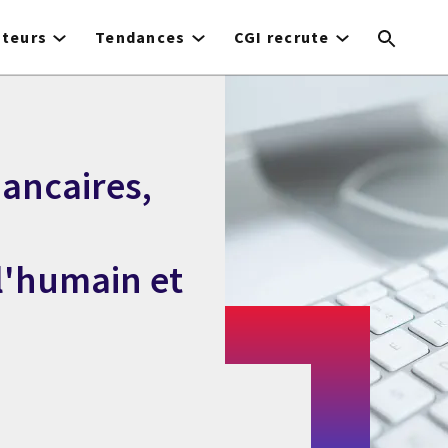
cteurs
Tendances
CGI recrute
bancaires,
l'humain et