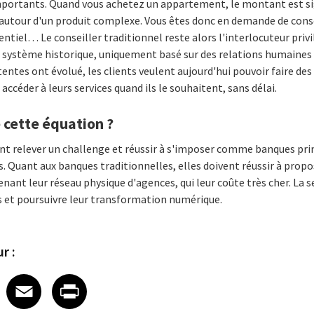
portants. Quand vous achetez un appartement, le montant est sign
utour d'un produit complexe. Vous êtes donc en demande de conseil
entiel… Le conseiller traditionnel reste alors l'interlocuteur priv
e système historique, uniquement basé sur des relations humaines d
ttentes ont évolué, les clients veulent aujourd'hui pouvoir faire d
ccéder à leurs services quand ils le souhaitent, sans délai.
cette équation ?
ent relever un challenge et réussir à s'imposer comme banques pri
ts. Quant aux banques traditionnelles, elles doivent réussir à prop
ant leur réseau physique d'agences, qui leur coûte très cher. La se
és et poursuivre leur transformation numérique.
r :
 on LinkedIn
icle on X
e article on Facebook
Share article on Email
Share article on Print
Facebook
Email
Print