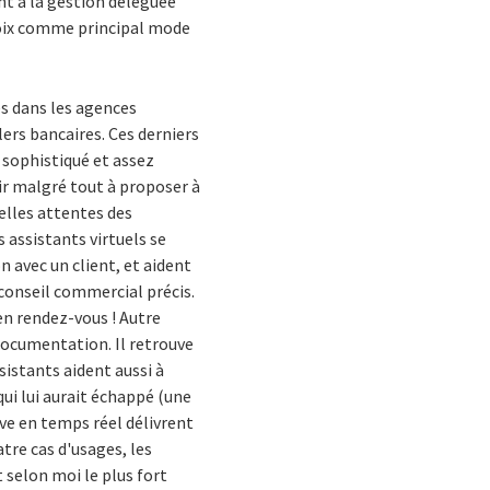
nt à la gestion déléguée
 voix comme principal mode
es dans les agences
lers bancaires. Ces derniers
 sophistiqué et assez
sir malgré tout à proposer à
velles attentes des
 assistants virtuels se
 avec un client, et aident
 conseil commercial précis.
n rendez-vous ! Autre
e documentation. Il retrouve
ssistants aident aussi à
qui lui aurait échappé (une
ve en temps réel délivrent
tre cas d'usages, les
t selon moi le plus fort