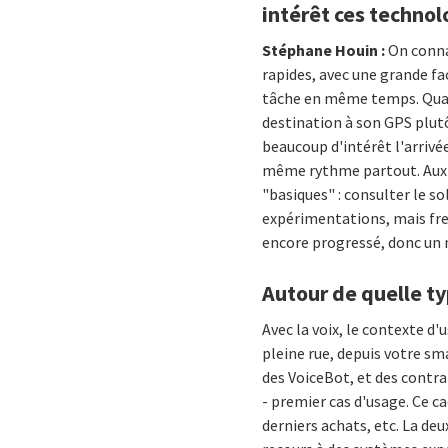
intérêt ces technol
Stéphane Houin :
On connai
rapides, avec une grande fac
tâche en même temps. Quand 
destination à son GPS plutô
beaucoup d'intérêt l'arrivé
même rythme partout. Aux E
"basiques" : consulter le s
expérimentations, mais frei
encore progressé, donc un n
Autour de quelle t
Avec la voix, le contexte d
pleine rue, depuis votre sm
des VoiceBot, et des contra
- premier cas d'usage. Ce c
derniers achats, etc. La de