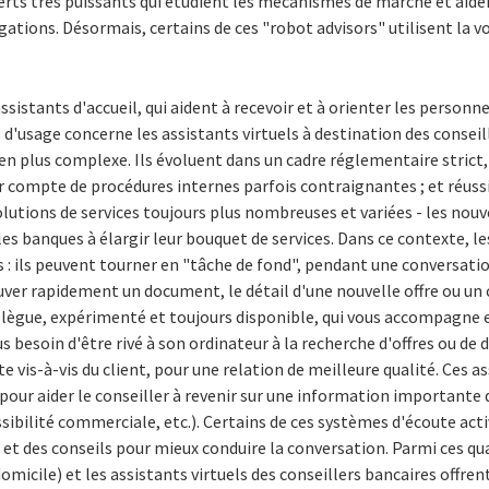
erts très puissants qui étudient les mécanismes de marché et aide
igations. Désormais, certains de ces "robot advisors" utilisent la
ssistants d'accueil, qui aident à recevoir et à orienter les personn
 d'usage concerne les assistants virtuels à destination des conseil
en plus complexe. Ils évoluent dans un cadre réglementaire strict,
nir compte de procédures internes parfois contraignantes ; et réus
solutions de services toujours plus nombreuses et variées - les nou
banques à élargir leur bouquet de services. Dans ce contexte, les
: ils peuvent tourner en "tâche de fond", pendant une conversation
ouver rapidement un document, le détail d'une nouvelle offre ou un
ègue, expérimenté et toujours disponible, qui vous accompagne e
lus besoin d'être rivé à son ordinateur à la recherche d'offres ou d
te vis-à-vis du client, pour une relation de meilleure qualité. Ces a
 pour aider le conseiller à revenir sur une information importante 
ibilité commerciale, etc.). Certains de ces systèmes d'écoute acti
t des conseils pour mieux conduire la conversation. Parmi ces qua
micile) et les assistants virtuels des conseillers bancaires offren