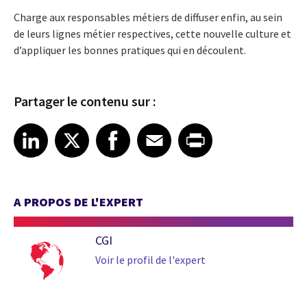
Charge aux responsables métiers de diffuser enfin, au sein
de leurs lignes métier respectives, cette nouvelle culture et
d’appliquer les bonnes pratiques qui en découlent.
Partager le contenu sur :
Share article on LinkedIn
Share article on X
Share article on Facebook
Share article on Email
Share article on Print
LinkedIn
X
Facebook
Email
Print
A PROPOS DE L'EXPERT
CGI
Voir le profil de l'expert