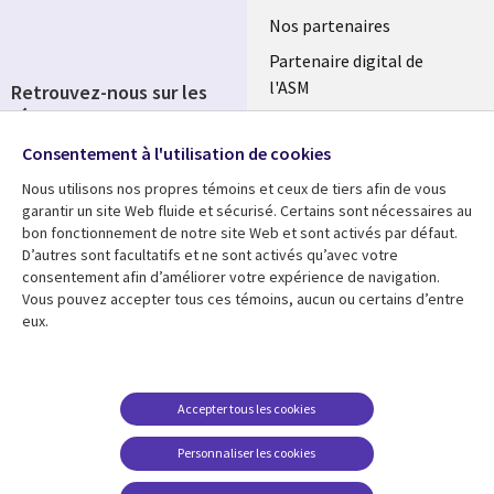
Nos partenaires
Partenaire digital de
l'ASM
Retrouvez-nous sur les
réseaux
Salle de presse
Consentement à l'utilisation de cookies
Social
Fusions
Media
Nous utilisons nos propres témoins et ceux de tiers afin de vous
FRANCE
garantir un site Web fluide et sécurisé. Certains sont nécessaires au
bon fonctionnement de notre site Web et sont activés par défaut.
Ressources
Support
D’autres sont facultatifs et ne sont activés qu’avec votre
consentement afin d’améliorer votre expérience de navigation.
Library
Legal
Articles
Accessibilité
Vous pouvez accepter tous ces témoins, aucun ou certains d’entre
eux.
Links
FRANCE
Blog
Protection des données
FRANCE
Études de cas
Restrictions et
conditions juridiques
Événements
Accepter tous les cookies
FAQ Carrières
Podcasts
Personnaliser les cookies
Centre de gestion des
Points de vue
témoins