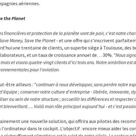
mpagnies aériennes.
e the Planet
s financières et protection de la planète vont de pair, c'est notre cha
 Save Money, Save the Planet
- et une offre qui s'inscrivent parfaite
d'hui une trentaine de clients, un superbe siège à Toulouse, des
llaborateurs, et un taux de croissance annuel de… 30%. "
Nous sign
s et visons quatre-vingt clients d'ici trois ans. Notre ambition est 
ironnementales pour l'aviation
.
ut-être ailleurs : "
continuer à nous développer, sans perdre notre espr
 d'équipe ; conserver notre culture d'entreprise - libérée, innovante, d
aliser au sein de notre structure ; accueillir les différences et respecte
t bienveillant…. Voilà mon rôle principal aujourd'hui - et c'est passi
ainement une nouvelle solution, qui offrira aux pilotes des reco
l'ordinateur dans le cockpit. L'objectif : encore mieux aider les 
Le réchauffement climatique est le sujet de notre siècle. Le secteur aé