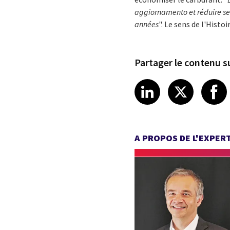
aggiornamento et réduire ses
années
". Le sens de l'Hist
Partager le contenu su
Share article
Share art
Shar
LinkedIn
X
A PROPOS DE L'EXPER