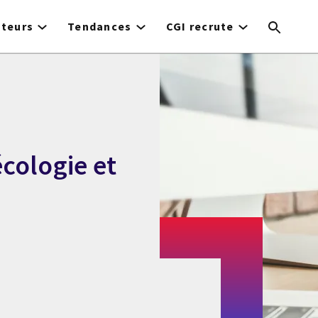
cteurs
Tendances
CGI recrute
écologie et