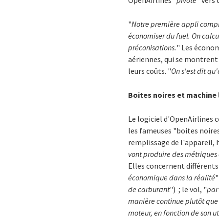
OpenAirlines "
pivote
" vers
"
Notre première appli compi
économiser du fuel. On calcul
préconisations.
" Les écono
aériennes, qui se montrent
leurs coûts. "
On s'est dit qu
Boites noires et machine 
Le logiciel d'OpenAirlines
les fameuses "boites noires
remplissage de l'appareil,
vont produire des métriques
Elles concernent différents 
économique dans la réalité
"
de carburant
") ; le vol, "
par
manière continue plutôt que 
moteur, en fonction de son uti