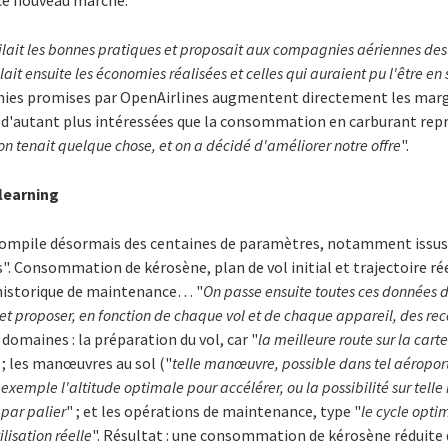
 ce nouveau marché.
lait les bonnes pratiques et proposait aux compagnies aériennes d
ait ensuite les économies réalisées et celles qui auraient pu l'être en 
mies promises par OpenAirlines augmentent directement les mar
 d'autant plus intéressées que la consommation en carburant rep
'on tenait quelque chose, et on a décidé d'améliorer notre offre
".
learning
 compile désormais des centaines de paramètres, notamment issus 
". Consommation de kérosène, plan de vol initial et trajectoire r
 historique de maintenance… "
On passe ensuite toutes ces données 
 et proposer, en fonction de chaque vol et de chaque appareil, des 
domaines : la préparation du vol, car "
la meilleure route sur la cart
 ; les manœuvres au sol ("
telle manœuvre, possible dans tel aéropor
 exemple l'altitude optimale pour accélérer, ou la possibilité sur tell
par palier
" ; et les opérations de maintenance, type "
le cycle opti
lisation réelle
". Résultat : une consommation de kérosène réduite