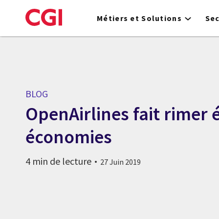
Skip
to
Métiers et Solutions
Se
main
content
BLOG
OpenAirlines fait rimer 
économies
4 min de lecture
27 Juin 2019