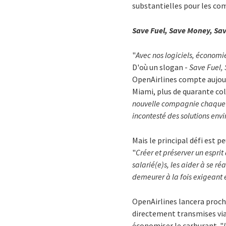
substantielles pour les co
Save Fuel, Save Money, Sav
"
Avec nos logiciels, économie
D'où un slogan -
Save Fuel,
OpenAirlines compte aujour
Miami, plus de quarante co
nouvelle compagnie chaque moi
incontesté des solutions env
Mais le principal défi est pe
"
Créer et préserver un esprit
salarié(e)s, les aider à se ré
demeurer à la fois exigeant e
OpenAirlines lancera proch
directement transmises via 
économiser le carburant. "