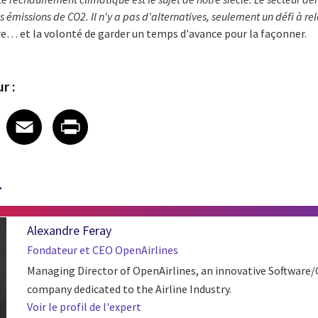
 émissions de CO2. Il n'y a pas d'alternatives, seulement un défi à re
oire… et la volonté de garder un temps d'avance pour la façonner.
r :
 on LinkedIn
icle on X
e article on Facebook
Share article on Email
Share article on Print
Facebook
Email
Print
T
Alexandre Feray
Fondateur et CEO OpenAirlines
Managing Director of OpenAirlines, an innovative Software
company dedicated to the Airline Industry.
Voir le profil de l'expert