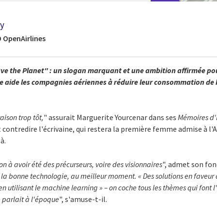
ay
 OpenAirlines
ve the Planet" : un slogan marquant et une ambition affirmée po
e aide les compagnies aériennes à réduire leur consommation de 
raison trop tôt,
" assurait Marguerite Yourcenar dans ses
Mémoires d'
contredire l'écrivaine, qui restera la première femme admise à l'
à.
ion à avoir été des précurseurs, voire des visionnaires
", admet son fon
t la bonne technologie, au meilleur moment. « Des solutions en faveur
 en utilisant le machine learning » – on coche tous les thèmes qui font l
 parlait à l'époque
", s'amuse-t-il.