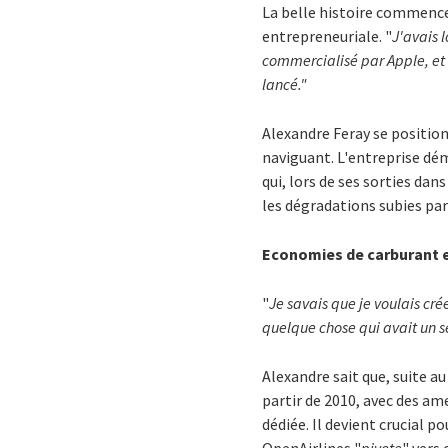
La belle histoire commence
entrepreneuriale. "
J'avais 
commercialisé par Apple, et 
lancé."
Alexandre Feray se position
naviguant. L'entreprise dé
qui, lors de ses sorties da
les dégradations subies pa
Economies de carburant e
"
Je savais que je voulais cré
quelque chose qui avait un se
Alexandre sait que, suite a
partir de 2010, avec des am
dédiée. Il devient crucial p