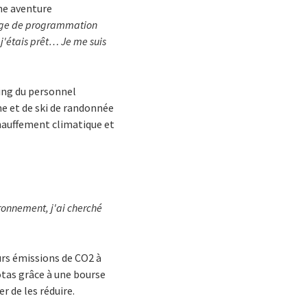
ne aventure
gage de programmation
j'étais prêt… Je me suis
ning du personnel
e et de ski de randonnée
chauffement climatique et
ironnement, j'ai cherché
urs émissions de CO2 à
otas grâce à une bourse
r de les réduire.