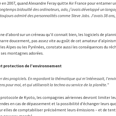
 en 2007, quand Alexandre Feray quitte Air France pour entamer u
longtemps bidouillé des ordinateurs, ado, j’avais développé un lan
toujours admiré des personnalités comme Steve Jobs. J'avais 38 ans, 
ne d'abord sur un créneau qu'il connait bien, les logiciels de plan
marre doucement, pas assez vite au goût de cet amateur d'alpinism
ns les Alpes ou les Pyrénées, constate aussi les conséquences du ré
r ses montagnes adorées.
t protection de l'environnement
er des progiciels. En regardant la thématique qui m'intéressait, l'env
ns pour moi, et qui utiliserait la techno au service de la planète.
"
u protocole de Kyoto, les compagnies aériennes devront limiter le
endes en cas de dépassement et la possibilité d'échanger leurs qu
our elles de comptabiliser précisément leurs émissions – et de tente