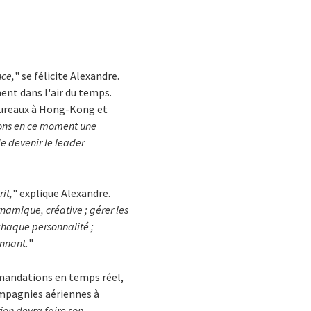
nce,
" se félicite Alexandre.
ment dans l'air du temps.
 bureaux à Hong-Kong et
ons en ce moment une
de devenir le leader
it,
" explique Alexandre.
ynamique, créative ; gérer les
r chaque personnalité ;
onnant.
"
mmandations en temps réel,
compagnies aériennes à
rien devra faire son