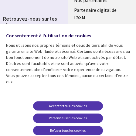
Nos partenaires
Partenaire digital de
l'ASM
Retrouvez-nous sur les
réseaux
Salle de presse
Consentement à l'utilisation de cookies
Social
Fusions
Media
Nous utilisons nos propres témoins et ceux de tiers afin de vous
FRANCE
garantir un site Web fluide et sécurisé. Certains sont nécessaires au
bon fonctionnement de notre site Web et sont activés par défaut.
Ressources
Support
D’autres sont facultatifs et ne sont activés qu’avec votre
consentement afin d’améliorer votre expérience de navigation.
Library
Legal
Articles
Accessibilité
Vous pouvez accepter tous ces témoins, aucun ou certains d’entre
eux.
Links
FRANCE
Blog
Protection des données
FRANCE
Études de cas
Restrictions et
conditions juridiques
Événements
Accepter tous les cookies
FAQ Carrières
Podcasts
Personnaliser les cookies
Centre de gestion des
Points de vue
témoins
Refuser tous les cookies
Vidéos