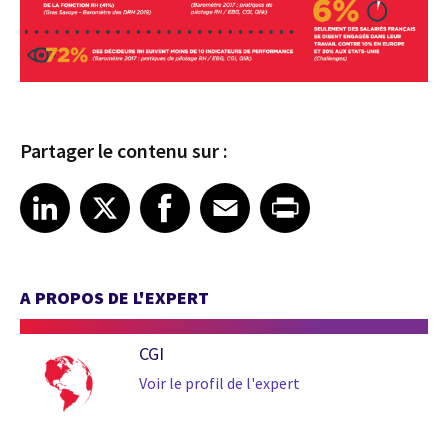
Partager le contenu sur :
Share article on LinkedIn
Share article on X
Share article on Facebook
Share article on Email
Share article on Print
LinkedIn
X
Facebook
Email
Print
A PROPOS DE L'EXPERT
CGI
Voir le profil de l'expert