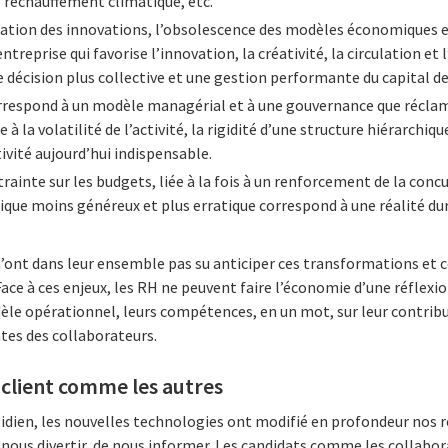
le réchauffement climatique, etc.
ration des innovations, l’obsolescence des modèles économiques
treprise qui favorise l’innovation, la créativité, la circulation et 
de décision plus collective et une gestion performante du capital d
orrespond à un modèle managérial et à une gouvernance que réclam
e à la volatilité de l’activité, la rigidité d’une structure hiérarchi
ivité aujourd’hui indispensable.
trainte sur les budgets, liée à la fois à un renforcement de la conc
e moins généreux et plus erratique correspond à une réalité dur
ont dans leur ensemble pas su anticiper ces transformations et 
ace à ces enjeux, les RH ne peuvent faire l’économie d’une réflexi
èle opérationnel, leurs compétences, en un mot, sur leur contribut
ntes des collaborateurs.
e client comme les autres
idien, les nouvelles technologies ont modifié en profondeur nos r
ous divertir, de nous informer. Les candidats comme les collabor