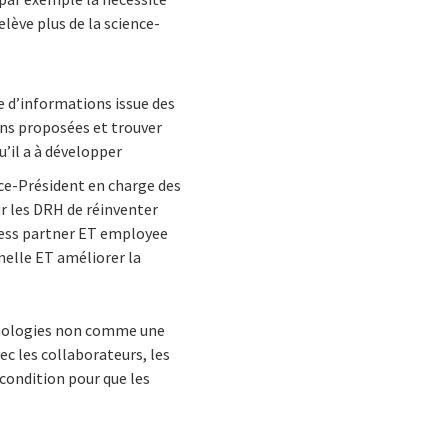
elève plus de la science-
se d’informations issue des
ons proposées et trouver
’il a à développer
ice-Président
en charge des
r les DRH de réinventer
iness partner ET employee
nelle ET améliorer la
chnologies non comme une
c les collaborateurs, les
condition pour que les