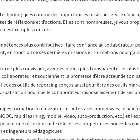
 technologiques comme des opportunités mises au service d’une 
tes de réflexions et d’actions. Elles sont nombreuses, je vous prop
ar des exemples concrets.
pétences plus contributives : faire confiance au collaborateur pou
nt, en fonction de ses dernières missions et formations pour gar
nterne plus conviviaux, avec des règles plus transparentes et plus s
u collaborateur et soutiennent la promesse d’être acteur de son p
 et des outils de reporting conçus aussi pour être des outils mark
visualisation pour que le collaborateur dispose aisément de ses p
pes formation à réinventer : les interfaces immersives, le pair à pa
OOC, rapid learning, mobile, vidéo, auto-production, etc.) et l’e
mposent une réflexion sur le rôle et les compétences nouvelles qu
n et ingénieurs pédagogiques
pratiquent la veille, la prospective, le benchmark, pour anticiper