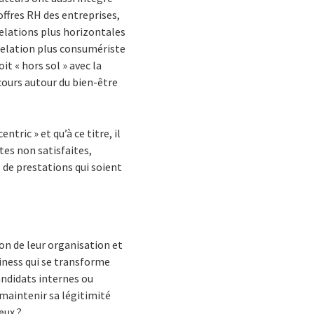
ffres RH des entreprises,
elations plus horizontales
 relation plus consumériste
t « hors sol » avec la
scours autour du bien-être
tric » et qu’à ce titre, il
es non satisfaites,
s de prestations qui soient
n de leur organisation et
iness qui se transforme
ndidats internes ou
maintenir sa légitimité
eux ?