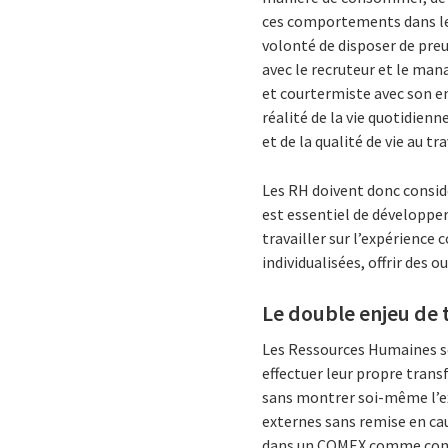
ces comportements dans leu
volonté de disposer de pre
avec le recruteur et le man
et courtermiste avec son emp
réalité de la vie quotidien
et de la qualité de vie au tra
Les RH doivent donc considére
est essentiel de développe
travailler sur l’expérience
individualisées, offrir des o
Le double enjeu de
Les Ressources Humaines so
effectuer leur propre trans
sans montrer soi-même l’e
externes sans remise en ca
dans un COMEX comme contri