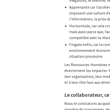
inégalités, le sexisme, 
Apprenante car l’accélé
imposent une culture d’en
l’information, la prise 
Horizontale, car cela c
mais aussi parce que, fac
compatible avec la réact
Frugale enfin, car la con
environnement économiqu
situation provisoire.
Les Ressources Humaines n’
directement les impacter. F
leur organisation, leur mod
et à leur rôle face aux atte
Le collaborateur, c
Nous le constatons au quot
manière de consommer, de n