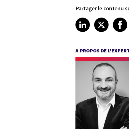
Partager le contenu su
Share article
Share art
Shar
LinkedIn
X
A PROPOS DE L'EXPER