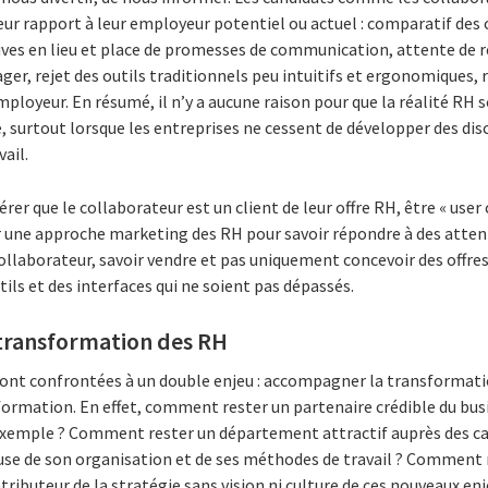
r rapport à leur employeur potentiel ou actuel : comparatif des o
uves en lieu et place de promesses de communication, attente de r
ager, rejet des outils traditionnels peu intuitifs et ergonomiques,
loyeur. En résumé, il n’y a aucune raison pour que la réalité RH soi
ne, surtout lorsque les entreprises ne cessent de développer des di
vail.
r que le collaborateur est un client de leur offre RH, être « user cen
r une approche marketing des RH pour savoir répondre à des attent
 collaborateur, savoir vendre et pas uniquement concevoir des offre
utils et des interfaces qui ne soient pas dépassés.
 transformation des RH
nt confrontées à un double enjeu : accompagner la transformatio
formation. En effet, comment rester un partenaire crédible du bus
xemple ? Comment rester un département attractif auprès des ca
use de son organisation et de ses méthodes de travail ? Comment 
buteur de la stratégie sans vision ni culture de ces nouveaux enj