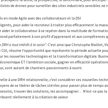
lotes de drones pour surveiller des sites industriels sensibles ne r
s en mode Agile avec des collaborateurs et la DSI
ligents, pour aider le recruteur à traiter plus efficacement la mas
r aider le collaborateur à se repérer dans la multitude de formati
espond parfaitement à son profil d’apprenant et aux compétences qu
a DRH a tout intérêt à le saisir".
C’est ainsi que Christophe Maillet, V
 CGI, résume l’opportunité que représente la période actuelle pou
sur les nouvelles technologies et la transformation digitale. Bus
if économique ET l’ambition sociale, gagner en efficacité opération
ur, sont autant de chantiers passionnants à ouvrir.
elle à une DRH relationnelle, c’est considérer ces nouvelles te
ens de se libérer de tâches stériles pour passer plus de temps ave
besoins, trouver des solutions, les accompagner… N’est-ce pas la 
buent réellement à la création de valeur