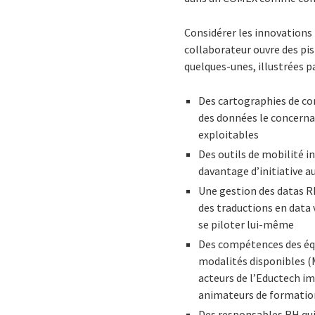
Considérer les innovations
collaborateur ouvre des pis
quelques-unes, illustrées p
Des cartographies de com
des données le concerna
exploitables
Des outils de mobilité i
davantage d’initiative a
Une gestion des datas RH
des traductions en data 
se piloter lui-même
Des compétences des équi
modalités disponibles (M
acteurs de l’Eductech i
animateurs de formatio
Des responsables RH qui 