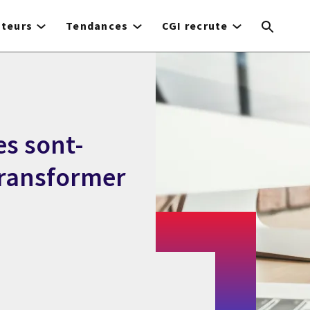
cteurs
Tendances
CGI recrute
s sont-
transformer