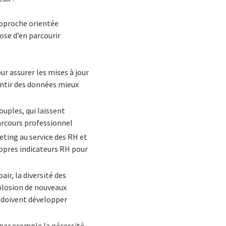
approche orientée
ose d’en parcourir
r assurer les mises à jour
antir des données mieux
ouples, qui laissent
arcours professionnel
eting au service des RH et
ropres indicateurs RH pour
ir, la diversité des
xplosion de nouveaux
e doivent développer
 par exemple la nécessité