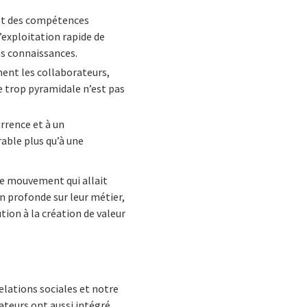
 et des compétences
l’exploitation rapide de
es connaissances.
ent les collaborateurs,
que trop pyramidale n’est pas
urrence et à un
able plus qu’à une
ce mouvement qui allait
on profonde sur leur métier,
ion à la création de valeur
elations sociales et notre
ateurs ont aussi intégré