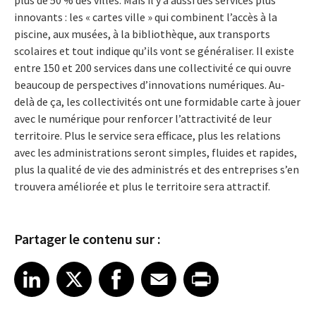
innovants : les « cartes ville » qui combinent l’accès à la
piscine, aux musées, à la bibliothèque, aux transports
scolaires et tout indique qu’ils vont se généraliser. Il existe
entre 150 et 200 services dans une collectivité ce qui ouvre
beaucoup de perspectives d’innovations numériques. Au-
delà de ça, les collectivités ont une formidable carte à jouer
avec le numérique pour renforcer l’attractivité de leur
territoire. Plus le service sera efficace, plus les relations
avec les administrations seront simples, fluides et rapides,
plus la qualité de vie des administrés et des entreprises s’en
trouvera améliorée et plus le territoire sera attractif.
Partager le contenu sur :
Share article on LinkedIn
Share article on X
Share article on Facebook
Share article on Email
Share article on Print
LinkedIn
X
Facebook
Email
Print