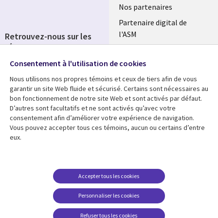
Nos partenaires
Partenaire digital de
l'ASM
Retrouvez-nous sur les
réseaux
Salle de presse
Consentement à l'utilisation de cookies
Social
Fusions
Media
Nous utilisons nos propres témoins et ceux de tiers afin de vous
FRANCE
garantir un site Web fluide et sécurisé. Certains sont nécessaires au
bon fonctionnement de notre site Web et sont activés par défaut.
Ressources
Support
D’autres sont facultatifs et ne sont activés qu’avec votre
consentement afin d’améliorer votre expérience de navigation.
Library
Legal
Articles
Accessibilité
Vous pouvez accepter tous ces témoins, aucun ou certains d’entre
eux.
Links
FRANCE
Blog
Protection des données
FRANCE
Études de cas
Restrictions et
conditions juridiques
Événements
Accepter tous les cookies
FAQ Carrières
Podcasts
Personnaliser les cookies
Centre de gestion des
Points de vue
témoins
Refuser tous les cookies