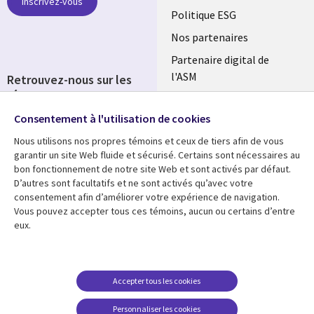
Inscrivez-vous
FRANCE
Politique ESG
Nos partenaires
Partenaire digital de
l'ASM
Retrouvez-nous sur les
réseaux
Salle de presse
Consentement à l'utilisation de cookies
Social
Fusions
Media
Nous utilisons nos propres témoins et ceux de tiers afin de vous
FRANCE
garantir un site Web fluide et sécurisé. Certains sont nécessaires au
bon fonctionnement de notre site Web et sont activés par défaut.
Ressources
Support
D’autres sont facultatifs et ne sont activés qu’avec votre
consentement afin d’améliorer votre expérience de navigation.
Library
Legal
Articles
Accessibilité
Vous pouvez accepter tous ces témoins, aucun ou certains d’entre
eux.
Links
FRANCE
Blog
Protection des données
FRANCE
Études de cas
Restrictions et
conditions juridiques
Événements
Accepter tous les cookies
FAQ Carrières
Podcasts
Personnaliser les cookies