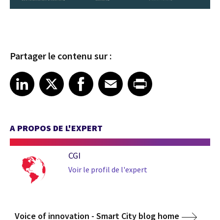
Partager le contenu sur :
Share article on LinkedIn
Share article on X
Share article on Facebook
Share article on Email
Share article on Print
LinkedIn
X
Facebook
Email
Print
A PROPOS DE L'EXPERT
CGI
Voir le profil de l'expert
Voice of innovation - Smart City blog home