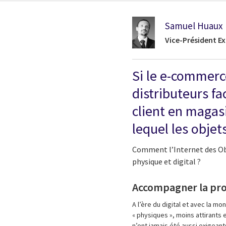
Samuel Huaux
Vice-Président Ex
Si le e-commerce
distributeurs fa
client en magas
lequel les obje
Comment l’Internet des Obje
physique et digital ?
Accompagner la prof
A l’ère du digital et avec la 
« physiques », moins attirants
n’ont jamais été aussi exigeant