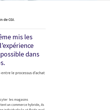
n de CGI.
même mis les
 l’expérience
mpossible dans
s.
 entre le processus d’achat
ocyter les magasins
itent un commerce hybride, ils
on individualisée et fluide quel