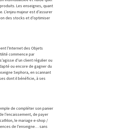
s produits. Les enseignes, quant
e. L’enjeu majeur est d’assurer
ion des stocks et d’optimiser
ent l’Internet des Objets
 utilité commence par
s’agisse d’un client régulier ou
adapté ou encore de gagner du
’enseigne Sephora, en scannant
ses dont il bénéficie, à ses
 exemple de compléter son panier
s de l’encaissement, de payer
athlon, le mariage e-shop /
érences de l’enseigne… sans