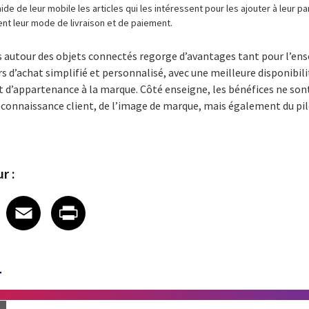
ide de leur mobile les articles qui les intéressent pour les ajouter à leur pan
ent leur mode de livraison et de paiement.
 autour des objets connectés regorge d’avantages tant pour l’ense
s d’achat simplifié et personnalisé, avec une meilleure disponibili
 d’appartenance à la marque. Côté enseigne, les bénéfices ne so
 connaissance client, de l’image de marque, mais également du pil
r :
 on LinkedIn
icle on X
e article on Facebook
Share article on Email
Share article on Print
Facebook
Email
Print
T