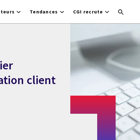
cteurs
Tendances
CGI recrute
ier
tion client