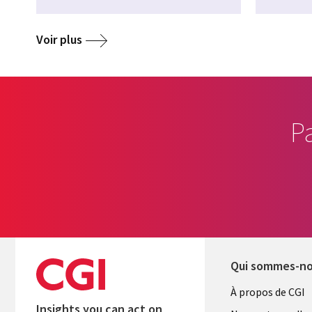
Voir plus
P
Qui sommes-n
Useful
À propos de CGI
Insights you can act on