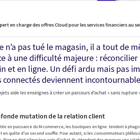
pert en charge des offres Cloud pour les services financiers au sei
 n’a pas tué le magasin, il a tout de 
ce à une difficulté majeure : réconcilier
in et en ligne. Un défi ardu mais pas i
ts connectés deviennent incontournable
ts aide les enseignes à créer un parcours d’achat « sans rupture »
onde mutation de la relation client
montée en puissance du M-commerce, les boutiques en ligne tendent à phag
 et en quête d’un second souffle. Pour autant, si les consommateurs plébisc
s. Rien ne doit gêner leur acte d’achat. Ils attendent des marques une relati