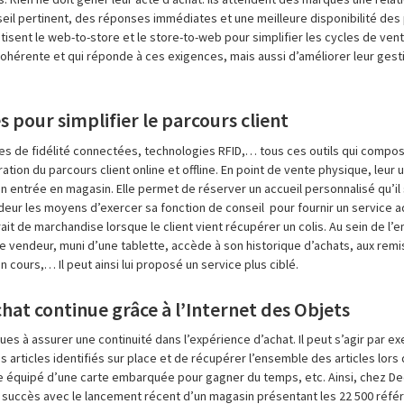
onseil pertinent, des réponses immédiates et une meilleure disponibilité de
isent le web-to-store et le store-to-web pour simplifier les cycles de vent
cohérente et qui réponde à ces exigences, mais aussi d’améliorer leur gest
 pour simplifier le parcours client
s de fidélité connectées, technologies RFID,… tous ces outils qui compos
ration du parcours client online et offline. En point de vente physique, leur
son entrée en magasin. Elle permet de réserver un accueil personnalisé qu’il 
deur les moyens d’exercer sa fonction de conseil pour fournir un service 
ait de marchandise lorsque le client vient récupérer un colis. Au sein de l
, le vendeur, muni d’une tablette, accède à son historique d’achats, aux remi
n cours,… Il peut ainsi lui proposé un service plus ciblé.
hat continue grâce à l’Internet des Objets
ques à assurer une continuité dans l’expérience d’achat. Il peut s’agir par
s articles identifiés sur place et de récupérer l’ensemble des articles lor
 équipé d’une carte embarquée pour gagner du temps, etc. Ainsi, chez Dec
e succès avec le lancement récent d’un magasin présentant les 22 500 réf