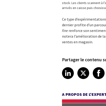
stock. Les clients scannent à l’a
arrivés en caisse puis choisiss
Ce type d’expérimentations
dernier profite d’un parcour
fine
renforce son sentiment
notera l’amélioration de la
ventes en magasin.
Partager le contenu su
Share article
Share art
Shar
LinkedIn
X
A PROPOS DE L'EXPER