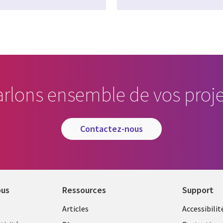
arlons ensemble de vos proje
contactez-nous
ous
Ressources
Support
Library
Legal
Articles
Accessibilit