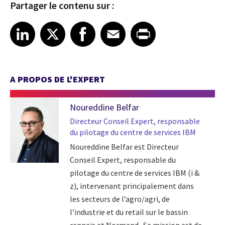
Partager le contenu sur :
Share article on LinkedIn
Share article on X
Share article on Facebook
Share article on Email
Share article on Print
LinkedIn
X
Facebook
Email
Print
A PROPOS DE L'EXPERT
Noureddine Belfar
Directeur Conseil Expert, responsable
du pilotage du centre de services IBM
Noureddine Belfar est Directeur
Conseil Expert, responsable du
pilotage du centre de services IBM (i &
z), intervenant principalement dans
les secteurs de l’agro/agri, de
l’industrie et du retail sur le bassin