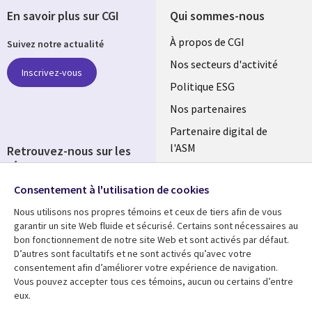
En savoir plus sur CGI
Qui sommes-nous
Useful
À propos de CGI
Suivez notre actualité
links
Nos secteurs d'activité
Inscrivez-vous
FRANCE
Politique ESG
Nos partenaires
Partenaire digital de
l'ASM
Retrouvez-nous sur les
réseaux
Salle de presse
Consentement à l'utilisation de cookies
Social
Fusions
Media
Nous utilisons nos propres témoins et ceux de tiers afin de vous
FRANCE
garantir un site Web fluide et sécurisé. Certains sont nécessaires au
bon fonctionnement de notre site Web et sont activés par défaut.
Ressources
Support
D’autres sont facultatifs et ne sont activés qu’avec votre
consentement afin d’améliorer votre expérience de navigation.
Library
Legal
Articles
Accessibilité
Vous pouvez accepter tous ces témoins, aucun ou certains d’entre
eux.
Links
FRANCE
Blog
Protection des données