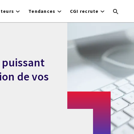
cteurs
Tendances
CGI recrute
l puissant
ion de vos