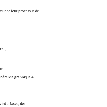
œur de leur processus de
tal,
,
ue.
cohérence graphique &
 interfaces, des