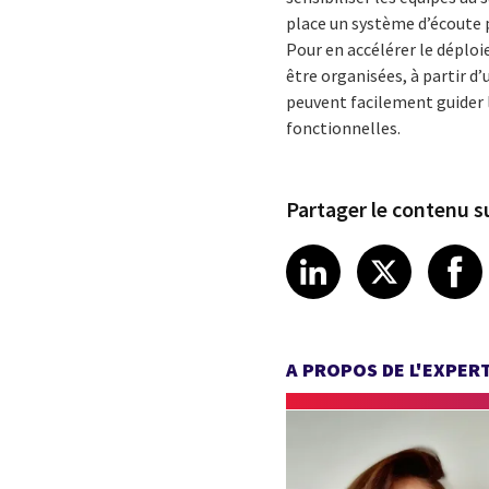
place un système d’écoute p
Pour en accélérer le déplo
être organisées, à partir d’
peuvent facilement guider l
fonctionnelles.
Partager le contenu su
Share article
Share art
Shar
LinkedIn
X
A PROPOS DE L'EXPER