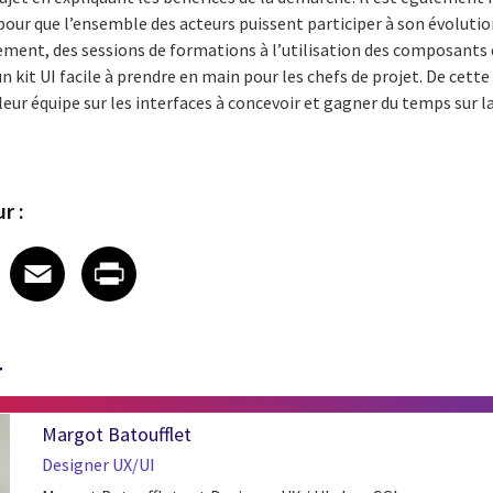
our que l’ensemble des acteurs puissent participer à son évolution 
iement, des sessions de formations à l’utilisation des composant
un kit UI facile à prendre en main pour les chefs de projet. De cett
eur équipe sur les interfaces à concevoir et gagner du temps sur la
r :
 on LinkedIn
icle on X
e article on Facebook
Share article on Email
Share article on Print
Facebook
Email
Print
T
Margot Batoufflet
Designer UX/UI