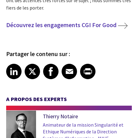
ont des attentes très fortes sur le sujet ; nous sommes très
fiers de les porter.
Découvrez les engagements CGI For Good
Partager le contenu sur :
Share article on LinkedIn
Share article on X
Share article on Facebook
Share article on Email
Share article on Print
LinkedIn
X
Facebook
Email
Print
A PROPOS DES EXPERTS
Thierry Notaire
Animateur de la mission Singularité et
Ethique Numériques de la Direction