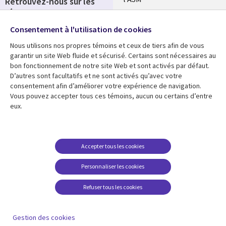
Retrouvez-nous sur les
réseaux
Salle de presse
Consentement à l'utilisation de cookies
Social
Fusions
Media
Nous utilisons nos propres témoins et ceux de tiers afin de vous
FRANCE
garantir un site Web fluide et sécurisé. Certains sont nécessaires au
bon fonctionnement de notre site Web et sont activés par défaut.
Ressources
Support
D’autres sont facultatifs et ne sont activés qu’avec votre
consentement afin d’améliorer votre expérience de navigation.
Library
Legal
Articles
Accessibilité
Vous pouvez accepter tous ces témoins, aucun ou certains d’entre
eux.
Links
FRANCE
Blog
Protection des données
FRANCE
Études de cas
Restrictions et
conditions juridiques
Événements
Accepter tous les cookies
FAQ Carrières
Podcasts
Personnaliser les cookies
Centre de gestion des
Points de vue
témoins
Refuser tous les cookies
Vidéos
En voir plus
Gestion des cookies