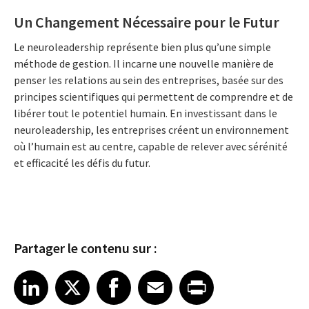
Un Changement Nécessaire pour le Futur
Le neuroleadership représente bien plus qu’une simple
méthode de gestion. Il incarne une nouvelle manière de
penser les relations au sein des entreprises, basée sur des
principes scientifiques qui permettent de comprendre et de
libérer tout le potentiel humain. En investissant dans le
neuroleadership, les entreprises créent un environnement
où l’humain est au centre, capable de relever avec sérénité
et efficacité les défis du futur.
Partager le contenu sur :
Share article on LinkedIn
Share article on X
Share article on Facebook
Share article on Email
Share article on Print
LinkedIn
X
Facebook
Email
Print