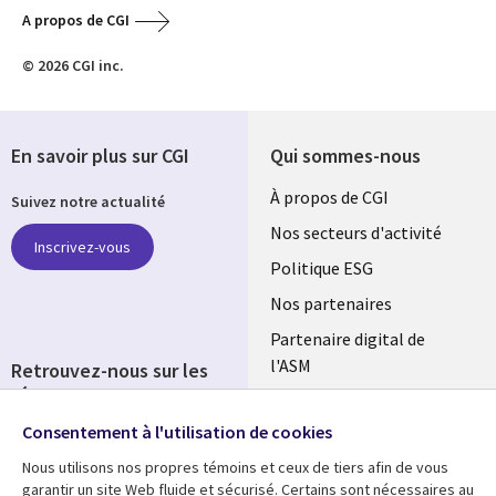
A propos de CGI
© 2026 CGI inc.
En savoir plus sur CGI
Qui sommes-nous
Useful
À propos de CGI
Suivez notre actualité
links
Nos secteurs d'activité
Inscrivez-vous
FRANCE
Politique ESG
Nos partenaires
Partenaire digital de
l'ASM
Retrouvez-nous sur les
réseaux
Salle de presse
Consentement à l'utilisation de cookies
Social
Fusions
Media
Nous utilisons nos propres témoins et ceux de tiers afin de vous
FRANCE
garantir un site Web fluide et sécurisé. Certains sont nécessaires au