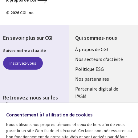
A propos de CGI
© 2026 CGI inc.
En savoir plus sur CGI
Qui sommes-nous
Useful
À propos de CGI
Suivez notre actualité
links
Nos secteurs d'activité
Inscrivez-vous
FRANCE
Politique ESG
Nos partenaires
Partenaire digital de
l'ASM
Retrouvez-nous sur les
réseaux
Salle de presse
Consentement à l'utilisation de cookies
Social
Fusions
Media
Nous utilisons nos propres témoins et ceux de tiers afin de vous
FRANCE
garantir un site Web fluide et sécurisé. Certains sont nécessaires au
bon fonctionnement de notre site Web et sont activés par défaut.