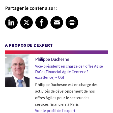
Partager le contenu sur :
Share article on LinkedIn
Share article on X
Share article on Facebook
Share article on Email
Share article on Print
LinkedIn
X
Facebook
Email
Print
A PROPOS DE L'EXPERT
Philippe Duchesne
Vice-président en charge de l’offre Agile
FACe (Financial Agile Center of
excellence) – CGI
Philippe Duchesne est en charge des
activités de développement de nos
offres Agiles pour le secteur des
services financiers à Paris.
Voir le profil de l'expert