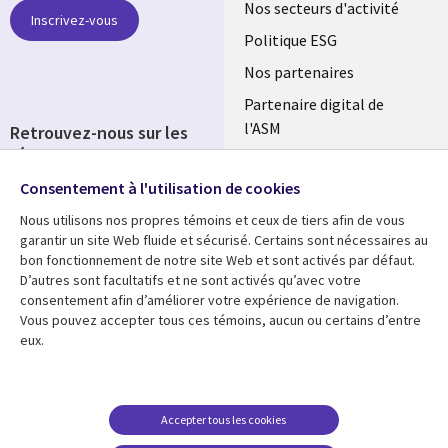
links
Nos secteurs d'activité
Inscrivez-vous
FRANCE
Politique ESG
Nos partenaires
Partenaire digital de
l'ASM
Retrouvez-nous sur les
réseaux
Salle de presse
Consentement à l'utilisation de cookies
Social
Fusions
Media
Nous utilisons nos propres témoins et ceux de tiers afin de vous
FRANCE
garantir un site Web fluide et sécurisé. Certains sont nécessaires au
bon fonctionnement de notre site Web et sont activés par défaut.
Ressources
Support
D’autres sont facultatifs et ne sont activés qu’avec votre
consentement afin d’améliorer votre expérience de navigation.
Library
Legal
Articles
Accessibilité
Vous pouvez accepter tous ces témoins, aucun ou certains d’entre
eux.
Links
FRANCE
Blog
Protection des données
FRANCE
Études de cas
Restrictions et
conditions juridiques
Événements
Accepter tous les cookies
FAQ Carrières
Podcasts