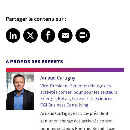
Partager le contenu sur :
Share article on LinkedIn
Share article on X
Share article on Facebook
Share article on Email
Share article on Print
LinkedIn
X
Facebook
Email
Print
A PROPOS DES EXPERTS
Arnaud Cartigny
Vice-Président Senior en charge des
activités conseil pour pour les secteurs
Energie, Retail, Luxe et Life Sciences -
CGI Business Consulting
Arnaud Cartigny est vice-président
senior en charge des activités conseil
pour les secteurs Energie, Retail, Luxe