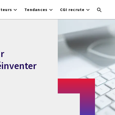
cteurs
Tendances
CGI recrute
r
éinventer