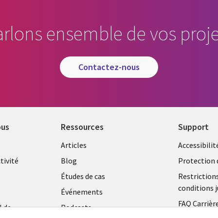
arlons ensemble de vos proje
contactez-nous
ous
Ressources
Support
Library
Legal
Articles
Accessibilit
Links
FRANC
tivité
Blog
Protection 
FRANCE
Études de cas
Restriction
conditions j
Événements
FAQ Carrièr
l de
Podcasts