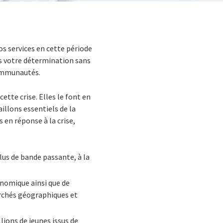
os services en cette période
rs votre détermination sans
communautés.
ette crise. Elles le font en
illons essentiels de la
 en réponse à la crise,
plus de bande passante, à la
nomique ainsi que de
archés géographiques et
lions de jeunes issus de