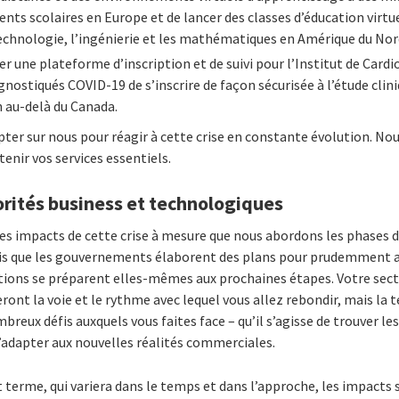
ents scolaires en Europe et de lancer des classes d’éducation virtu
 technologie, l’ingénierie et les mathématiques en Amérique du Nor
er une plateforme d’inscription et de suivi pour l’Institut de Cardi
gnostiqués COVID-19 de s’inscrire de façon sécurisée à l’étude cl
 au-delà du Canada.
ter sur nous pour réagir à cette crise en constante évolution. No
tenir vos services essentiels.
orités business et technologiques
s impacts de cette crise à mesure que nous abordons les phases 
is que les gouvernements élaborent des plans pour prudemment as
ions se préparent elles-mêmes aux prochaines étapes. Votre secteu
nt la voie et le rythme avec lequel vous allez rebondir, mais la 
breux défis auxquels vous faites face – qu’il s’agisse de trouver l
’adapter aux nouvelles réalités commerciales.
t terme, qui variera dans le temps et dans l’approche, les impacts 