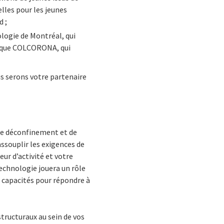
elles pour les jeunes
d ;
ologie de Montréal, qui
inique COLCORONA, qui
us serons votre partenaire
de déconfinement et de
souplir les exigences de
r d’activité et votre
technologie jouera un rôle
es capacités pour répondre à
structuraux au sein de vos