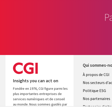
P
Qui sommes-n
Useful
À propos de CGI
Insights you can act on
links
Nos secteurs d'ac
Fondée en 1976, CGI figure parmi les
FRANCE
Politique ESG
plus importantes entreprises de
Nos partenaires
services numériques et de conseil
au monde. Nous sommes guidés par
Partenaire digita
les faits et axés sur les résultats afin