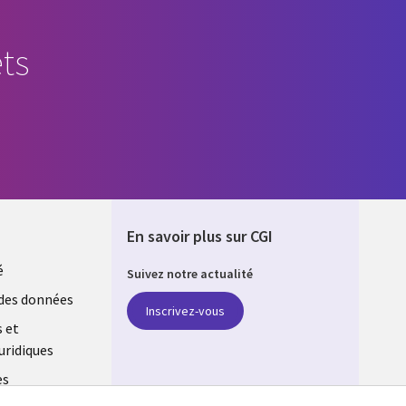
ts
En savoir plus sur CGI
é
Suivez notre actualité
E
des données
Inscrivez-vous
s et
uridiques
es