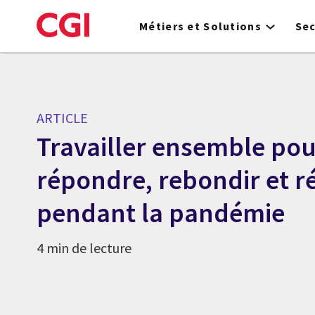
Skip
to
Métiers et Solutions
Se
main
content
ARTICLE
Travailler ensemble pou
répondre, rebondir et r
pendant la pandémie
4 min de lecture