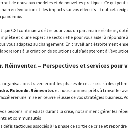
teront de nouveaux modèles et de nouvelles pratiques. Ce qui peut s
hain en évolution et des impacts sur vos effectifs – tout cela exig
la pandémie.
ue CGI continuera d’être pour vous un partenaire résilient, doté 
plète et d’une expertise sectorielle pour vous aider à répondre à 
us vous adaptez au changement. En travaillant étroitement ense
borerons à la création de solutions qui s’adapteront à l’évolutio
 Réinventer. – Perspectives et services pour v
 organisations traverseront les phases de cette crise à des rythm
dre. Rebondir. Réinventer.
et nous sommes prêts à travailler av
d’accélérer une mise en œuvre réussie de vos stratégies business. 
vos besoins immédiats durant la crise, notamment gérer les réper
lients et communautés
es défis tactiques associés à la phase de sortie de crise et répondr