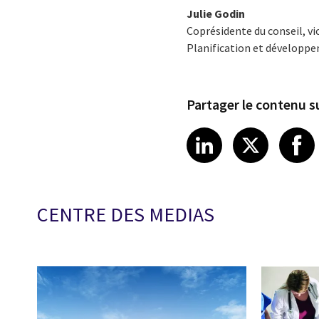
Julie Godin
Coprésidente du conseil, vi
Planification et développe
Partager le contenu su
Share article
Share art
Shar
LinkedIn
X
CENTRE DES MEDIAS