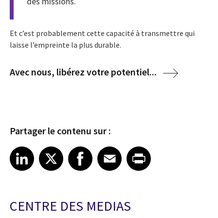
des missions.
Et c’est probablement cette capacité à transmettre qui
laisse l’empreinte la plus durable.
Avec nous, libérez votre potentiel...
Partager le contenu sur :
Share article on LinkedIn
Share article on X
Share article on Facebook
Share article on Email
Share article on Print
LinkedIn
X
Facebook
Email
Print
CENTRE DES MEDIAS