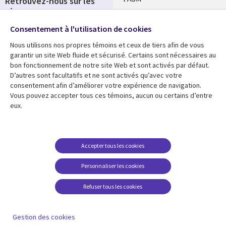
Retrouvez-nous sur les
réseaux
Salle de presse
Consentement à l'utilisation de cookies
Social
Fusions
Media
Nous utilisons nos propres témoins et ceux de tiers afin de vous
FRANCE
garantir un site Web fluide et sécurisé. Certains sont nécessaires au
bon fonctionnement de notre site Web et sont activés par défaut.
Ressources
Support
D’autres sont facultatifs et ne sont activés qu’avec votre
consentement afin d’améliorer votre expérience de navigation.
Library
Legal
Articles
Accessibilité
Vous pouvez accepter tous ces témoins, aucun ou certains d’entre
eux.
Links
FRANCE
Blog
Protection des données
FRANCE
Études de cas
Restrictions et
conditions juridiques
Événements
Accepter tous les cookies
FAQ Carrières
Podcasts
Personnaliser les cookies
Centre de gestion des
Points de vue
témoins
Refuser tous les cookies
Vidéos
En voir plus
Gestion des cookies