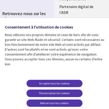
Partenaire digital de
l'ASM
Retrouvez-nous sur les
réseaux
Salle de presse
Consentement à l'utilisation de cookies
Social
Fusions
Media
Nous utilisons nos propres témoins et ceux de tiers afin de vous
FRANCE
garantir un site Web fluide et sécurisé. Certains sont nécessaires au
bon fonctionnement de notre site Web et sont activés par défaut.
Ressources
Support
D’autres sont facultatifs et ne sont activés qu’avec votre
consentement afin d’améliorer votre expérience de navigation.
Library
Legal
Articles
Accessibilité
Vous pouvez accepter tous ces témoins, aucun ou certains d’entre
eux.
Links
FRANCE
Blog
Protection des données
FRANCE
Études de cas
Restrictions et
conditions juridiques
Événements
Accepter tous les cookies
FAQ Carrières
Podcasts
Personnaliser les cookies
Centre de gestion des
Points de vue
témoins
Refuser tous les cookies
Vidéos